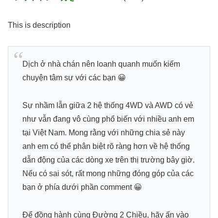
This is description
Dịch ở nhà chán nên loanh quanh muốn kiếm
chuyện tâm sự với các bạn 😀
Sự nhầm lẫn giữa 2 hệ thống 4WD và AWD có vẻ
như vẫn đang vô cùng phổ biến với nhiều anh em
tại Việt Nam. Mong rằng với những chia sẻ này
anh em có thể phân biệt rõ ràng hơn về hệ thống
dẫn động của các dòng xe trên thị trường bây giờ.
Nếu có sai sót, rất mong những đóng góp của các
bạn ở phía dưới phần comment 😀
Để đồng hành cùng Đường 2 Chiều, hãy ấn vào