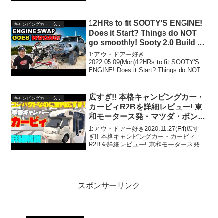
出発して岐阜でいきなり寄り道編！って
人気で話題らしいぞ、見逃さないで！！
2:アウトドアー好き2021.10.19(...
12HRs to fit SOOTY'S ENGINE!
キャンピングカー・SUV人気車種
Does it Start? Things do NOT
go smoothly! Sooty 2.0 Build Pt
3
1:アウトドアー好き
2022.05.09(Mon)12HRs to fit SOOTY'S
ENGINE! Does it Start? Things do NOT
go smoothly! Sooty 2.0 Build Pt 3って人
気...
広すぎ!! 本格キャンピングカー・
キャンピングカー・SUV人気車種
カービィR2Bを詳細レビュー! 東
和モータース発・マツダ・ボンゴ
トラックベース・ベストサイズな
1:アウトドアー好き2020.11.27(Fri)広す
キャブコンバージョン！道の駅巡
ぎ!! 本格キャンピングカー・カービィ
R2Bを詳細レビュー! 東和モータース発・
りや車中泊の旅、テレワークにも
マツダ・ボンゴトラックベース・ベスト
最適！
サイズなキャブコンバージョン！道の駅
巡りや車中泊の旅、テレワークにも最...
スポンサーリンク