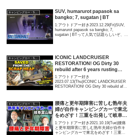
ア...
SUV, humarurot papasok sa
キャンピングカー・SUV人気車種
bangko; 7, sugatan | BT
1:アウトドアー好き2023.12.29(Fri)SUV,
humarurot papasok sa bangko; 7,
sugatan | BTって人気で話題らしいぞ、見
逃さないで！！2:アウトドアー好き
2023.12.29(Fri)こ...
ICONIC LANDCRUISER
キャンピングカー・SUV人気車種
RESTORATION! OG Dirty 30
rebuild after 6 years rusting
away
1:アウトドアー好き
2023.07.13(Thu)ICONIC LANDCRUISER
RESTORATION! OG Dirty 30 rebuild after
6 years rusting awayって人気で話題らし
いぞ、見逃さない...
腰痛と更年期障害に苦しむ熟年夫
キャンピングカー・SUV人気車種
婦が自作キャンピングカーで東北
をめざす！三重を出発して岐阜で
いきなり寄り道編！
1:アウトドアー好き2021.10.19(Tue)腰痛
と更年期障害に苦しむ熟年夫婦が自作キ
ャンピングカーで東北をめざす！三重を