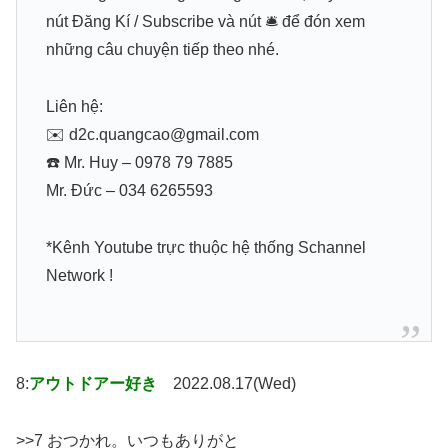
nút Đăng Kí / Subscribe và nút 🛎 để đón xem
những câu chuyện tiếp theo nhé.
Liên hệ:
✉️ d2c.quangcao@gmail.com
☎️ Mr. Huy – 0978 79 7885
Mr. Đức – 034 6265593
*Kênh Youtube trực thuộc hệ thống Schannel
Network !
8:
アウトドアー好き
2022.08.17(Wed)
>>7 おつかれ。いつもありがと