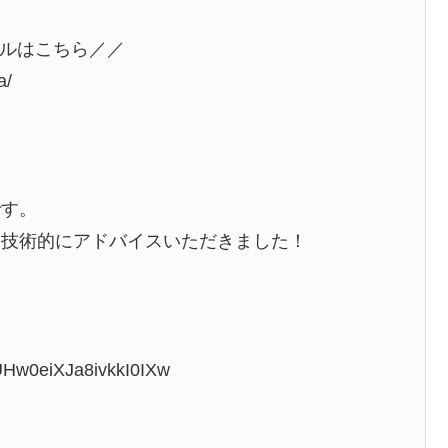
ネルはこちら／／
a/
です。
ん技術的にアドバイスいただきました！
UHw0eiXJa8ivkkI0IXw