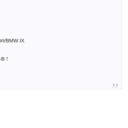
n/BMW iX
-B！