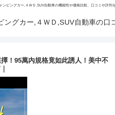
でキャンピングカー,４ＷＤ,SUV自動車の機能性や価格比較、口コミや評
ャンピングカー,４ＷＤ,SUV自動車の
新選擇！95萬內規格竟如此誘人！美中不
T｜