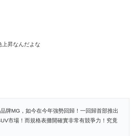
と急上昇なんだよな
品牌MG，如今在今年強勢回歸！一回歸首部推出
SUV市場！而規格表攤開確實非常有競爭力！究竟