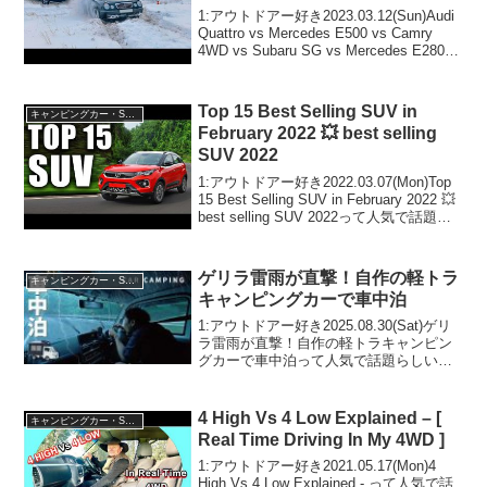
VERSUS OFFROAD!
1:アウトドアー好き2023.03.12(Sun)Audi
Quattro vs Mercedes E500 vs Camry
4WD vs Subaru SG vs Mercedes E280
4matic - VERSUS OFFROA...
Top 15 Best Selling SUV in
キャンピングカー・SUV人気車種
February 2022 💥 best selling
SUV 2022
1:アウトドアー好き2022.03.07(Mon)Top
15 Best Selling SUV in February 2022 💥
best selling SUV 2022って人気で話題ら
しいぞ、見逃さないで！！2:アウトドア
ー好き2...
ゲリラ雷雨が直撃！自作の軽トラ
キャンピングカー・SUV人気車種
キャンピングカーで車中泊
1:アウトドアー好き2025.08.30(Sat)ゲリ
ラ雷雨が直撃！自作の軽トラキャンピン
グカーで車中泊って人気で話題らしい
ぞ、見逃さないで！！2:アウトドアー好
き2025.08.30(Sat)この動画は注目です！
3:アウトドアー好き202...
4 High Vs 4 Low Explained – [
キャンピングカー・SUV人気車種
Real Time Driving In My 4WD ]
1:アウトドアー好き2021.05.17(Mon)4
High Vs 4 Low Explained - って人気で話