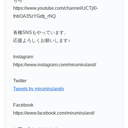
ちら
https://www.youtube.com/channel/UCTjl0-
thbOA35zYGdtj_rNQ
各種SNSもやっています。
応援よろしくお願いします♪
Instagram
https://www.instagram.com/mirumiruland/
Twitter
Tweets by mirumirulando
Facebook
https://www.facebook.com/mirumiruland/