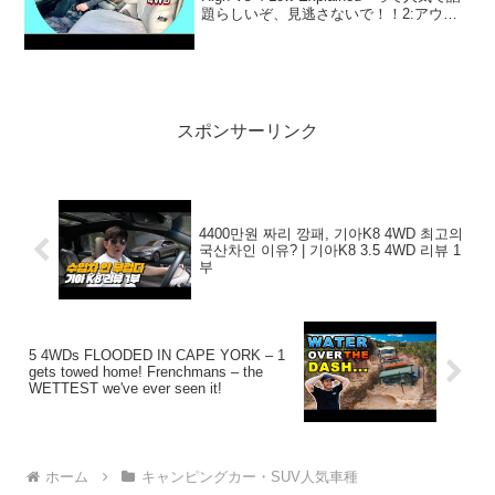
題らしいぞ、見逃さないで！！2:アウト
ドアー好き2021.05.17(Mon)この動画は注
目です！3:アウトドアー好き20...
スポンサーリンク
4400만원 짜리 깡패, 기아K8 4WD 최고의
국산차인 이유? | 기아K8 3.5 4WD 리뷰 1
부
5 4WDs FLOODED IN CAPE YORK – 1
gets towed home! Frenchmans – the
WETTEST we've ever seen it!
ホーム
キャンピングカー・SUV人気車種