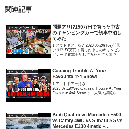
関連記事
問題アリ!?150万円で買った中古
キャンピングカー・SUV人気車種
のキャンピングカーで初車中泊し
てみた
1:アウトドアー好き2023.06.20(Tue)問題
アリ!?150万円で買った中古のキャンピン
グカーで初車中泊してみたって人気で話
題らしいぞ、見逃さないで！！2:アウト
ドアー好き2023.06.20(Tue)この動画は注
目です！3:アウト...
Causing Trouble At Your
キャンピングカー・SUV人気車種
Favourite 4×4 Show!
1:アウトドアー好き
2023.07.19(Wed)Causing Trouble At Your
Favourite 4x4 Show!って人気で話題らし
いぞ、見逃さないで！！2:アウトドアー
好き2023.07.19(Wed)この動画は注目...
Audi Quattro vs Mercedes E500
キャンピングカー・SUV人気車種
vs Camry 4WD vs Subaru SG vs
Mercedes E280 4matic –