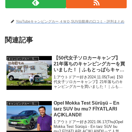
YouTubeキャンピングカー,４ＷＤ,SUV自動車の口コミ・評判まとめ
関連記事
【50代女子ソロカーキャンプ】
キャンピングカー・SUV人気車種
21年落ちのキャンピングカーを買
いました！｜ふもとっぱらキャン
プ場｜Van Tour, Vlog［50］
1:アウトドアー好き2024.11.05(Tue)【50
代女子ソロカーキャンプ】21年落ちのキ
ャンピングカーを買いました！｜ふもと
っぱらキャンプ場｜Van Tour, Vlog［50］
って人気で話題らしいぞ、見逃さない
で！！2:アウトドアー...
Opel Mokka Test Sürüşü – En
キャンピングカー・SUV人気車種
tarz SUV bu mu? FİYATLARI
AÇIKLANDI!
1:アウトドアー好き2021.06.17(Thu)Opel
Mokka Test Sürüşü - En tarz SUV bu
mu? FİYATLARI AÇIKLANDI!って人気で