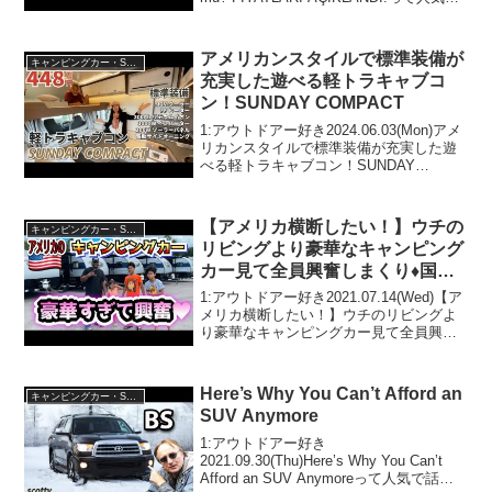
話題らしいぞ、見逃さないで！！2:アウ
トドアー好き2...
アメリカンスタイルで標準装備が
キャンピングカー・SUV人気車種
充実した遊べる軽トラキャブコ
ン！SUNDAY COMPACT
1:アウトドアー好き2024.06.03(Mon)アメ
リカンスタイルで標準装備が充実した遊
べる軽トラキャブコン！SUNDAY
COMPACTって人気で話題らしいぞ、見
逃さないで！！2:アウトドアー好き
2024.06.03(Mon)この動画は...
【アメリカ横断したい！】ウチの
キャンピングカー・SUV人気車種
リビングより豪華なキャンピング
カー見て全員興奮しまくり♦︎国際
結婚｜３児ママ｜アメリカ生活｜
1:アウトドアー好き2021.07.14(Wed)【ア
バイリンガル育児｜RV
メリカ横断したい！】ウチのリビングよ
り豪華なキャンピングカー見て全員興奮
しまくり♦︎国際結婚｜３児ママ｜アメリカ
生活｜バイリンガル育児｜RVって人気で
話題らしいぞ、見逃さないで！！2:ア...
Here’s Why You Can’t Afford an
キャンピングカー・SUV人気車種
SUV Anymore
1:アウトドアー好き
2021.09.30(Thu)Here’s Why You Can’t
Afford an SUV Anymoreって人気で話題