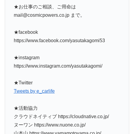
★お仕事のご相談、ご用命は
mail@cosmicpowers.co.jp まで。
★facebook
https://www.facebook.com/yasutakagomi53
★instagram
https://www.instagram.com/yasutakagomi/
★Twitter
Tweets by e_carlife
★活動協力
クラウドネイティブ https://cloudnative.co.jp/
ヌーワン https://www.nuone.co.jp/
山本山 https://www.yamamotoyama.co.jp/