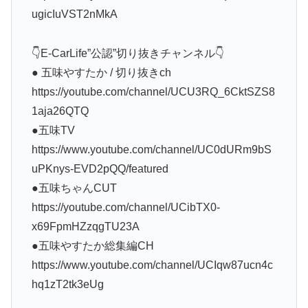
ugicIuVST2nMkA
👇E-CarLife”公認”切り抜きチャンネル👇
● 五味やすたか / 切り抜きch
https://youtube.com/channel/UCU3RQ_6CktSZS8
1aja26QTQ
●五味TV
https://www.youtube.com/channel/UC0dURm9bS
uPKnys-EVD2pQQ/featured
●五味ちゃんCUT
https://youtube.com/channel/UCibTX0-
x69FpmHZzqgTU23A
●五味やすたか総集編CH
https://www.youtube.com/channel/UCIqw87ucn4c
hq1zT2tk3eUg