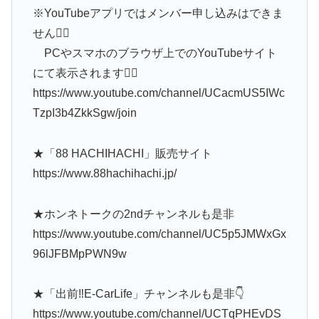
※YouTubeアプリではメンバー申し込みはできま
せん🙇‍♂️
PCやスマホのブラウザ上でのYouTubeサイト
にて表示されます🙇‍♂️
https://www.youtube.com/channel/UCacmUS5IWc
TzpI3b4ZkkSgw/join
★「88 HACHIHACHI」販売サイト
https://www.88hachihachi.jp/
★ホンネトークの2ndチャンネルも是非
https://www.youtube.com/channel/UC5p5JMWxGx
96lJFBMpPWN9w
★「出前‼️E-CarLife」チャンネルも是非👇
https://www.youtube.com/channel/UCTqPHEvDS