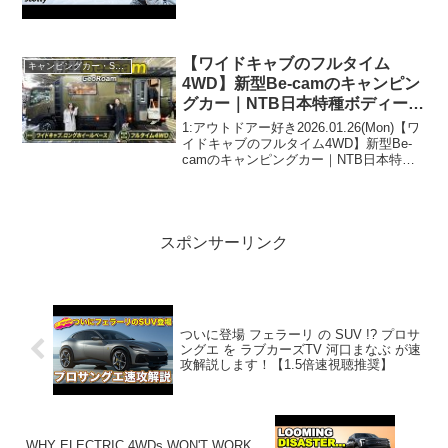
らしいぞ、見逃さないで！！2:アウトド
アー好き2021.09.30(Thu)この動画は注目
で...
【ワイドキャブのフルタイム
キャンピングカー・SUV人気車種
4WD】新型Be-camのキャンピン
グカー｜NTB日本特種ボディーの
GeoRoam
1:アウトドアー好き2026.01.26(Mon)【ワ
イドキャブのフルタイム4WD】新型Be-
camのキャンピングカー｜NTB日本特種
ボディーのGeoRoamって人気で話題らし
いぞ、見逃さないで！！2:アウトドアー
好き2026.01.26(...
スポンサーリンク
ついに登場 フェラーリ の SUV !? プロサ
ングエ を ラブカーズTV 河口まなぶ が速
攻解説します！【1.5倍速視聴推奨】
WHY ELECTRIC 4WDs WON'T WORK