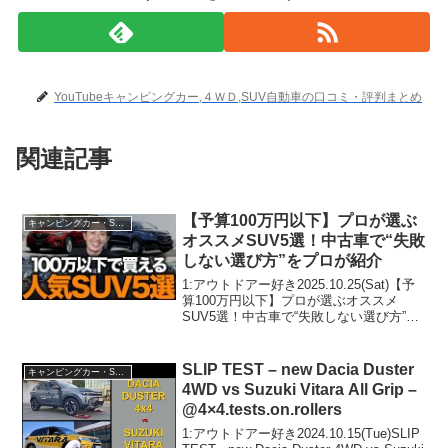
YouTubeキャンピングカー,４ＷＤ,SUV自動車の口コミ・評判まとめ
関連記事
【予算100万円以下】プロが選ぶ
キャンピングカー・SUV人気車種
オススメSUV5選！中古車で“失敗
しない選び方”をプロが紹介
1:アウトドアー好き2025.10.25(Sat)【予
算100万円以下】プロが選ぶオススメ
SUV5選！中古車で“失敗しない選び方”を
プロが紹介って人気で話題らしいぞ、見
逃さないで！！2:アウトドアー好き
2025.10.25(S...
SLIP TEST – new Dacia Duster
キャンピングカー・SUV人気車種
4WD vs Suzuki Vitara All Grip –
@4×4.tests.on.rollers
1:アウトドアー好き2024.10.15(Tue)SLIP