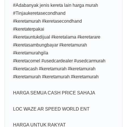
#Adabanyak jenis kereta lain harga murah
#Tinjaukeretasecondhand
#keretamurah #keretasecondhand
#keretaterpakai
#keretauntukdijual #keretalama #keretarare
#keretasambungbayar #keretamurah
#keretamurahgila
#keretacomel #usedcardealer #usedcarmurah
#keretacash #keretamurah #keretamurah
#keretamurah #keretamurah #keretamurah
HARGA SEMUA CASH PRICE SAHAJA
LOC WAZE AR SPEED WORLD ENT
HARGA UNTUK RAKYAT