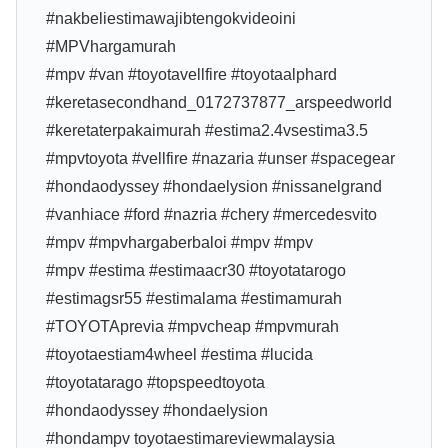
#nakbeliestimawajibtengokvideoini
#MPVhargamurah
#mpv #van #toyotavellfire #toyotaalphard
#keretasecondhand_0172737877_arspeedworld
#keretaterpakaimurah #estima2.4vsestima3.5
#mpvtoyota #vellfire #nazaria #unser #spacegear
#hondaodyssey #hondaelysion #nissanelgrand
#vanhiace #ford #nazria #chery #mercedesvito
#mpv #mpvhargaberbaloi #mpv #mpv
#mpv #estima #estimaacr30 #toyotatarogo
#estimagsr55 #estimalama #estimamurah
#TOYOTAprevia #mpvcheap #mpvmurah
#toyotaestiam4wheel #estima #lucida
#toyotatarago #topspeedtoyota
#hondaodyssey #hondaelysion
#hondampv toyotaestimareviewmalaysia