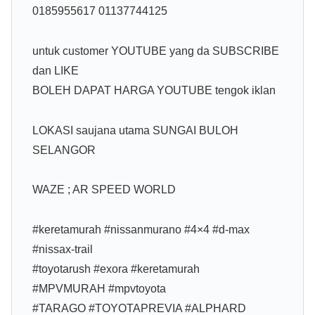
0185955617 01137744125
untuk customer YOUTUBE yang da SUBSCRIBE
dan LIKE
BOLEH DAPAT HARGA YOUTUBE tengok iklan
LOKASI saujana utama SUNGAI BULOH
SELANGOR
WAZE ; AR SPEED WORLD
#keretamurah #nissanmurano #4×4 #d-max
#nissax-trail
#toyotarush #exora #keretamurah
#MPVMURAH #mpvtoyota
#TARAGO #TOYOTAPREVIA #ALPHARD