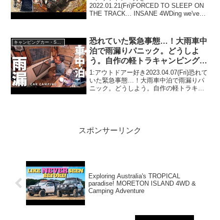
2022.01.21(Fri)FORCED TO SLEEP ON
THE TRACK... INSANE 4WDing we've
never attempted! Jocko's HiLux beyond
its l...
恐れていた緊急事態…！大雨車中
キャンピングカー・SUV人気車種
泊で雨漏りパニック。どうしよ
う。自作の軽トラキャンピングカ
ー｜151
1:アウトドアー好き2023.04.07(Fri)恐れて
いた緊急事態…！大雨車中泊で雨漏りパ
ニック。どうしよう。自作の軽トラキャ
ンピングカー｜151って人気で話題らしい
ぞ、見逃さないで！！2:アウトドアー好
き2023.04.07(Fri)こ...
スポンサーリンク
Exploring Australia's TROPICAL
paradise! MORETON ISLAND 4WD &
Camping Adventure