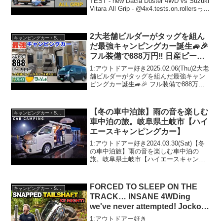
TEST - new Dacia Duster 4WD vs Suzuki
Vitara All Grip - @4x4.tests.on.rollersって
人気で話題らしいぞ、見...
2大老舗ビルダーがタッグを組ん
キャンピングカー・SUV人気車種
だ最強キャンピングカー誕生🚙🎉
フル装備で888万円‼️ 日産ピーズ
クラフトとレクビィのコラボモデ
1:アウトドアー好き2025.02.06(Thu)2大老
ル【クラフトキャンパー・ブリラ
舗ビルダーがタッグを組んだ最強キャン
ピングカー誕生🚙🎉 フル装備で888万円‼️
ンテ】
日産ピーズクラフトとレクビィのコラボ
モデル【クラフトキャンパー・ブリラン
テ】って人気で話題らしいぞ、見...
【冬の車中泊旅】雨の音を楽しむ
キャンピングカー・SUV人気車種
車中泊の旅。岐阜県土岐市【ハイ
エースキャンピングカー】
1:アウトドアー好き2024.03.30(Sat)【冬
の車中泊旅】雨の音を楽しむ車中泊の
旅。岐阜県土岐市【ハイエースキャンピ
ングカー】って人気で話題らしいぞ、見
逃さないで！！2:アウトドアー好き
2024.03.30(Sat)この動画は注目で...
FORCED TO SLEEP ON THE
キャンピングカー・SUV人気車種
TRACK… INSANE 4WDing
we've never attempted! Jocko's
HiLux beyond its limits
1:アウトドアー好き