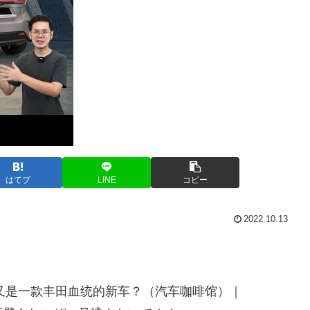
はてブ
LINE
コピー
2022.10.13
V之王、又是一款丰田血统的新车？（汽车咖啡馆）｜