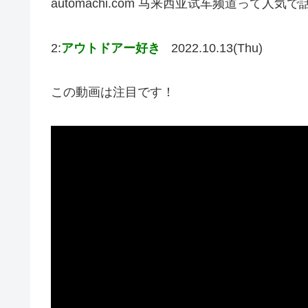
automachi.com 马来西亚试车频道って
2:
アウトドアー好き
2022.10.13(Thu)
この動画は注目です！