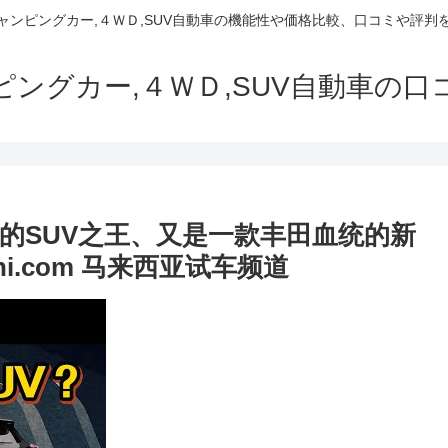
でキャンピングカー,４ＷＤ,SUV自動車の機能性や価格比較、口コミや評
ャンピングカー,４ＷＤ,SUV自動車の
未来本地的SUV之王、又是一款丰田血统的新
i.com 马来西亚试车频道