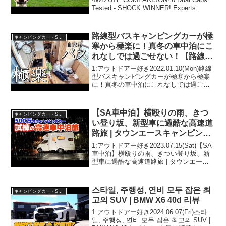
Tested - SHOCK WINNER! Experts
Expose Truth!って人気で話題らしいぞ、
見逃...
路線型バスキャンピングカーが極
キャンピングカー・SUV人気車種
寒から極楽に！真冬の車中泊にこ
れなしでは過ごせない！【路線型
バスコン製作㊺】
1:アウトドアー好き2022.01.10(Mon)路線
型バスキャンピングカーが極寒から極楽
に！真冬の車中泊にこれなしでは過ごせ
ない！【路線型バスコン製作㊺】って人
気で話題らしいぞ、見逃さないで！！2:
アウトドアー好き2022.01.10(M...
【SA車中泊】横殴りの雨、きつ
キャンピングカー・SUV人気車種
い登り坂、新型車に過酷な高速道
路旅 | タウンエースキャンピング
カー新たに感じたデメリット8メ
1:アウトドアー好き2023.07.15(Sat)【SA
リット5【ステージ21オハナプ
車中泊】横殴りの雨、きつい登り坂、新
型車に過酷な高速道路旅 | タウンエース
ロ】
キャンピングカー新たに感じたデメリッ
ト8メリット5【ステージ21オハナプロ】
って人気で話題らしいぞ、見逃さな...
스타일, 주행성, 연비 모두 잡은 최
キャンピングカー・SUV人気車種
고의 SUV | BMW X6 40d 리뷰
1:アウトドアー好き2024.06.07(Fri)스타
일, 주행성, 연비 모두 잡은 최고의 SUV |