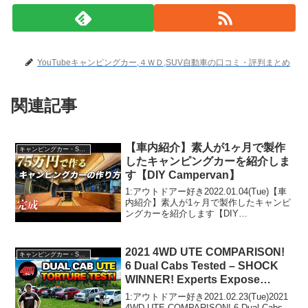
YouTubeキャンピングカー,４ＷＤ,SUV自動車の口コミ・評判まとめ
関連記事
【車内紹介】素人が1ヶ月で製作
キャンピングカー・SUV人気車種
したキャンピングカーを紹介しま
す【DIY Campervan】
1:アウトドアー好き2022.01.04(Tue)【車
内紹介】素人が1ヶ月で製作したキャンピ
ングカーを紹介します【DIY
Campervan】って人気で話題らしいぞ、
見逃さないで！！2:アウトドアー好き
2022.01.04(Tue)この動画...
2021 4WD UTE COMPARISON!
キャンピングカー・SUV人気車種
6 Dual Cabs Tested – SHOCK
WINNER! Experts Expose
Truth!
1:アウトドアー好き2021.02.23(Tue)2021
4WD UTE COMPARISON! 6 Dual Cabs