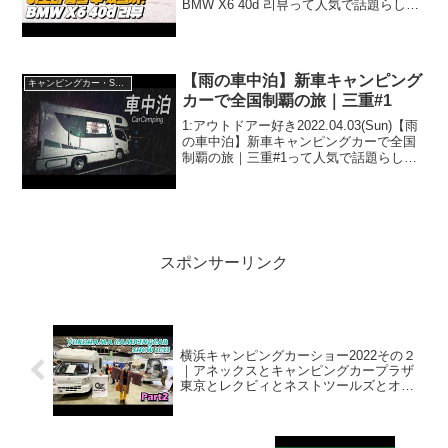
BMW X6 40d 리뷰って人気で話題らしい
ぞ、見逃さないで！！2:アウトドアー好
き2024.06.07(Fri)この動画は注目で...
【雨の車中泊】新車キャンピング
キャンピングカー・SUV人気車種
カーで全国制覇の旅｜三重#1
1:アウトドアー好き2022.04.03(Sun)【雨
の車中泊】新車キャンピングカーで全国
制覇の旅｜三重#1って人気で話題らしい
ぞ、見逃さないで！！2:アウトドアー好
き2022.04.03(Sun)この動画は注目です！
3:アウトドアー好き2...
スポンサーリンク
横浜キャンピングカーショー2022その２
｜アネックスとキャンピングカープラザ
東京とレクビィとネストツールズとオー
ゼットとユーアイビークル