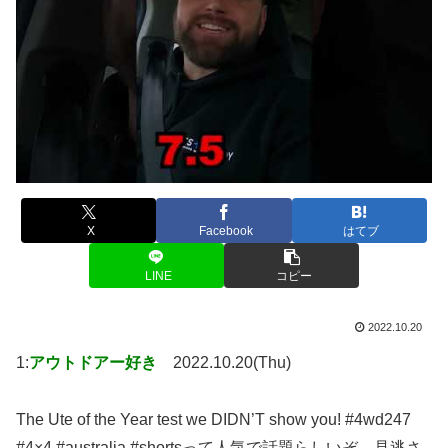
X
Facebook
はてブ
LINE
コピー
2022.10.20
1:
アウトドアー好き
2022.10.20(Thu)
The Ute of the Year test we DIDN’T show you! #4wd247
#4×4 #australia #shortsって人気で話題らしいぞ、見逃さ