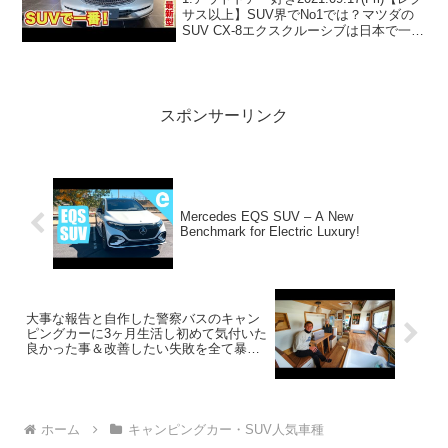
サス以上】SUV界でNo1では？マツダの
SUV CX-8エクスクルーシブは日本で一番
美しいのでは？CX-８ exclusive modeっ
て人気で話題らしいぞ、見逃さない
で！！2:アウ...
スポンサーリンク
Mercedes EQS SUV – A New
Benchmark for Electric Luxury!
大事な報告と自作した警察バスのキャン
ピングカーに3ヶ月生活し初めて気付いた
良かった事＆改善したい失敗を全て暴露
します
ホーム
キャンピングカー・SUV人気車種