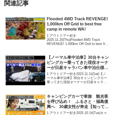
関連記事
Flooded 4WD Track REVENGE!
キャンピングカー・SUV人気車種
1,000km Off Grid to best free
camp in remote WA!
1:アウトドアー好き
2025.11.20(Thu)Flooded 4WD Track
REVENGE! 1,000km Off Grid to best free
camp in remote WA!って人気で話題らし
いぞ、見逃さないで！！...
【ノーマル車中泊車】30台キャン
キャンピングカー・SUV人気車種
ピングカー乗ってきた現役オーナ
ーが日産キャラバン車中泊仕様車
で感じたメリット/デメリット
1:アウトドアー好き2023.11.11(Sat)【ノ
ーマル車中泊車】30台キャンピングカー
乗ってきた現役オーナーが日産キャラバ
ン車中泊仕様車で感じたメリット/デメリ
ットって人気で話題らしいぞ、見逃さな
いで！！2:アウトドアー好き2023....
キャンピングカーで車旅 観光客
キャンピングカー・SUV人気車種
を呼び込め！ ふるさと・福島復
興へ 30歳女性が奔走【知っても
っと】【グッド！モーニング】
1:アウトドアー好き2025.10.14(Tue)キャ