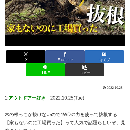
X
Facebook
はてブ
LINE
コピー
2022.10.25
1:
アウトドアー好き
2022.10.25(Tue)
木の根っこが抜けないので4WDの力を使って抜根する
【家もないのに工場買った】って人気で話題らしいぞ、見