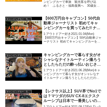
(2025年10月13日)
ンピングカーで車旅 観光客を呼び込
め！ ふるさと・福島復興へ 30歳女性
が奔走【知ってもっと】【グッド！モー
ニング】(2025年10月13日)って人気で話
題らしいぞ、見逃さないで！！2:...
【600万円台キャブコン】50代自
キャンピングカー・SUV人気車種
動車ジャーナリスト 初めてキャ
ンピングカーを買ってみた!! ナッ
ツRVクレソンボヤージュ
1:アウトドアー好き2021.01.04(Mon)
【600万円台キャブコン】50代自動車ジャ
ーナリスト 初めてキャンピングカーを買
ってみた!! ナッツRVクレソンボヤージュ
って人気で話題らしいぞ、見逃さない
で！！2:アウトドアー好き2021...
キャンピングカーで暮らす女がオ
キャンピングカー・SUV人気車種
シャレなナイトルーティン撮ろう
としたらただの酔っ払いおじさん
で泣いた
1:アウトドアー好き2021.06.28(Mon)キャ
ンピングカーで暮らす女がオシャレなナ
イトルーティン撮ろうとしたらただの酔
っ払いおじさんで泣いたって人気で話題
らしいぞ、見逃さないで！！2:アウトド
アー好き2021.06.28(Mon)こ...
【レクサス以上】SUV界でNo1で
キャンピングカー・SUV人気車種
は？マツダのSUV CX-8エクスク
ルーシブは日本で一番美しいので
は？CX-８ exclusive mode
1:アウトドアー好き2021.09.17(Fri)【レク