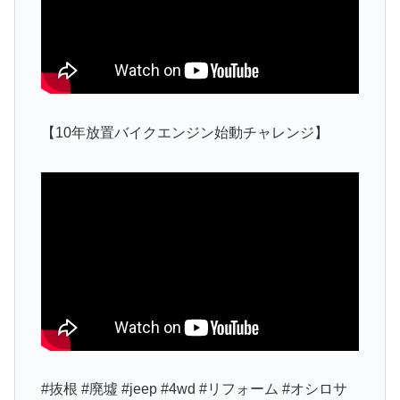
【10年放置バイクエンジン始動チャレンジ】
#抜根 #廃墟 #jeep #4wd #リフォーム #オシロサ