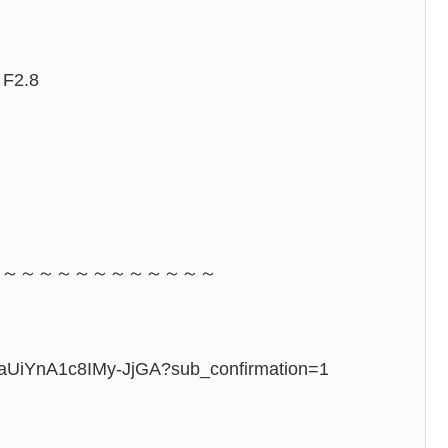
F2.8
～～～～～～～～～～～～～
raUiYnA1c8IMy-JjGA?sub_confirmation=1