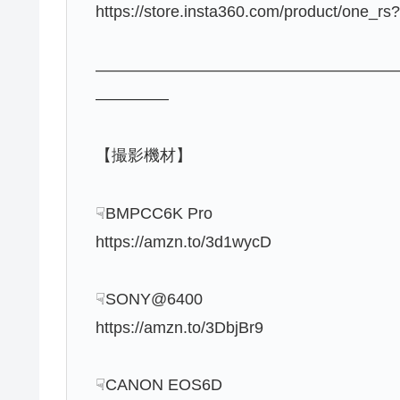
https://store.insta360.com/product/one_r
——————————————————
————–
【撮影機材】
☟BMPCC6K Pro
https://amzn.to/3d1wycD
☟SONY@6400
https://amzn.to/3DbjBr9
☟CANON EOS6D