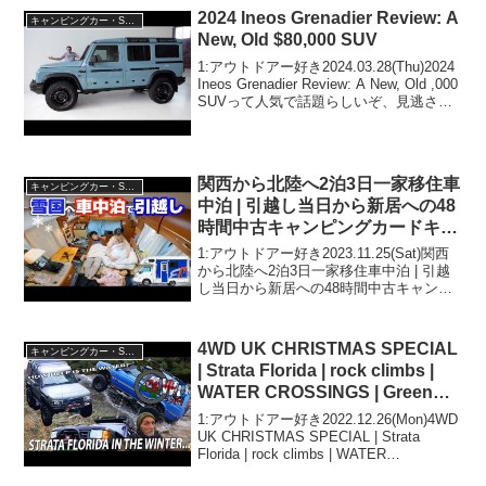
2024 Ineos Grenadier Review: A
キャンピングカー・SUV人気車種
New, Old $80,000 SUV
1:アウトドアー好き2024.03.28(Thu)2024
Ineos Grenadier Review: A New, Old ,000
SUVって人気で話題らしいぞ、見逃さな
いで！！2:アウトドアー好き
2024.03.28(Thu)この...
関西から北陸へ2泊3日一家移住車
キャンピングカー・SUV人気車種
中泊 | 引越し当日から新居への48
時間中古キャンピングカードキュ
メント
1:アウトドアー好き2023.11.25(Sat)関西
から北陸へ2泊3日一家移住車中泊 | 引越
し当日から新居への48時間中古キャンピ
ングカードキュメントって人気で話題ら
しいぞ、見逃さないで！！2:アウトドア
ー好き2023.11.25(Sa...
4WD UK CHRISTMAS SPECIAL
キャンピングカー・SUV人気車種
| Strata Florida | rock climbs |
WATER CROSSINGS | Green
Laning | 4WDUK
1:アウトドアー好き2022.12.26(Mon)4WD
UK CHRISTMAS SPECIAL | Strata
Florida | rock climbs | WATER
CROSSINGS | Green Laning | 4WDU...