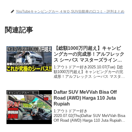
YouTubeキャンピングカー,４ＷＤ,SUV自動車の口コミ・評判まとめ
関連記事
【総額1000万円超え】キャンピ
キャンピングカー・SUV人気車種
ングカーの完成形！アルフレック
ス シーバス マスターズラインの
全貌とは？
1:アウトドアー好き2025.10.07(Tue)【総
額1000万円超え】キャンピングカーの完
成形！アルフレックス シーバス マスター
ズラインの全貌とは？って人気で話題ら
しいぞ、見逃さないで！！2:アウトドア
ー好き2025.10.07(Tu...
Daftar SUV MeVVah Bisa Off
キャンピングカー・SUV人気車種
Road (AWD) Harga 110 Juta
Rupiah
1:アウトドアー好き
2020.07.02(Thu)Daftar SUV MeVVah Bisa
Off Road (AWD) Harga 110 Juta Rupiahっ
て人気で話題らしいぞ、見逃さない
で！！2:アウトドアー好き2020.0...