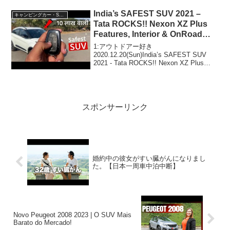
India’s SAFEST SUV 2021 –
キャンピングカー・SUV人気車種
Tata ROCKS!! Nexon XZ Plus
Features, Interior & OnRoad
Price
1:アウトドアー好き
2020.12.20(Sun)India’s SAFEST SUV
2021 - Tata ROCKS!! Nexon XZ Plus
Features, Interior & OnRoad Priceって人
気で話題らし...
スポンサーリンク
婚約中の彼女がすい臓がんになりまし
た。【日本一周車中泊中断】
Novo Peugeot 2008 2023 | O SUV Mais
Barato do Mercado!