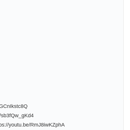
CnIkstc8Q
sb3fQw_gKd4
outu.be/RmJ8iwKZphA