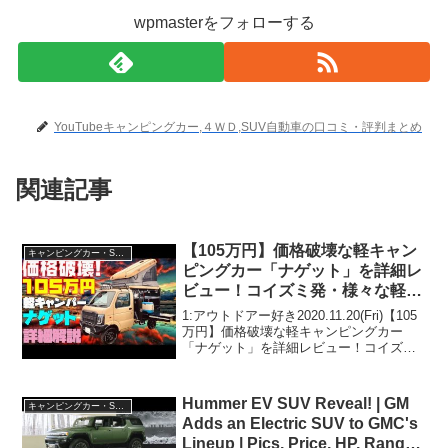
wpmasterをフォローする
YouTubeキャンピングカー,４ＷＤ,SUV自動車の口コミ・評判まとめ
関連記事
【105万円】価格破壊な軽キャン
キャンピングカー・SUV人気車種
ピングカー「ナゲット」を詳細レ
ビュー！コイズミ発・様々な軽ト
ラックに積載可能な災害ボランテ
1:アウトドアー好き2020.11.20(Fri)【105
ィアもできる衝撃のトラキャン軽
万円】価格破壊な軽キャンピングカー
「ナゲット」を詳細レビュー！コイズミ
キャンパー！エブリイもハイゼッ
発・様々な軽トラックに積載可能な災害
トもOK！
ボランティアもできる衝撃のトラキャン
軽キャンパー！エブリイもハイゼットも
Hummer EV SUV Reveal! | GM
キャンピングカー・SUV人気車種
OK...
Adds an Electric SUV to GMC's
Lineup | Pics, Price, HP, Range