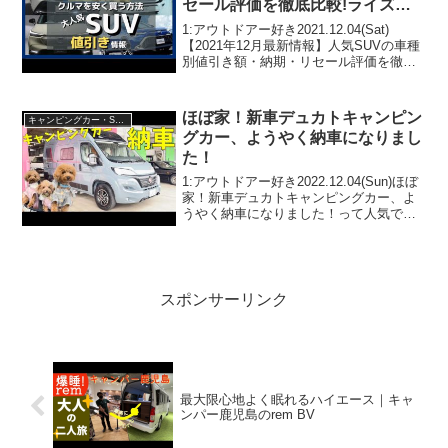
セール評価を徹底比較!ライズ・
新型ヴェゼル・ハリアー・ランク
1:アウトドアー好き2021.12.04(Sat)
ル・プラド・ヤリスクロス・
【2021年12月最新情報】人気SUVの車種
別値引き額・納期・リセール評価を徹底
RAV4・カローラクロス・キック
比較!ライズ・新型ヴェゼル・ハリアー・
ス・アリアetc
ランクル・プラド・ヤリスクロス・
RAV4・カローラクロス・キックス・ア
ほぼ家！新車デュカトキャンピン
キャンピングカー・SUV人気車種
リ...
グカー、ようやく納車になりまし
た！
1:アウトドアー好き2022.12.04(Sun)ほぼ
家！新車デュカトキャンピングカー、よ
うやく納車になりました！って人気で話
題らしいぞ、見逃さないで！！2:アウト
ドアー好き2022.12.04(Sun)この動画は注
目です！3:アウトドアー...
スポンサーリンク
最大限心地よく眠れるハイエース｜キャ
ンパー鹿児島のrem BV