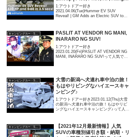
& More
1:アウトドアー好き
2021.04.06(Tue)Hummer EV SUV
Reveal! | GM Adds an Electric SUV to
GMC's Lineup | Pics, Price, HP, Range &
More...
PASLIT AT VENDOR NG MANI,
キャンピングカー・SUV人気車種
INARARO NG SUV!
1:アウトドアー好き
2023.01.20(Fri)PASLIT AT VENDOR NG
MANI, INARARO NG SUV!って人気で話
題らしいぞ、見逃さないで！！2:アウト
ドアー好き2023.01.20(Fri)この動画は注目
です...
大雪の新潟へ犬連れ車中泊の旅！
キャンピングカー・SUV人気車種
もはやリビングなハイエースキャ
ンピング♪
1:アウトドアー好き2023.01.12(Thu)大雪
の新潟へ犬連れ車中泊の旅！もはやリビ
ングなハイエースキャンピング♪って人気
で話題らしいぞ、見逃さないで！！2:ア
ウトドアー好き2023.01.12(Thu)この動画
は注目です！3:アウト...
【2021年12月最新情報】人気
キャンピングカー・SUV人気車種
SUVの車種別値引き額・納期・リ