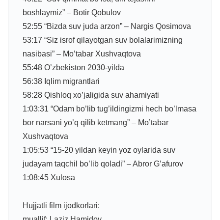
boshlaymiz” – Botir Qobulov
52:55 “Bizda suv juda arzon” – Nargis Qosimova
53:17 “Siz isrof qilayotgan suv bolalarimizning
nasibasi” – Mo’tabar Xushvaqtova
55:48 O’zbekiston 2030-yilda
56:38 Iqlim migrantlari
58:28 Qishloq xo’jaligida suv ahamiyati
1:03:31 “Odam bo’lib tug’ildingizmi hech bo’lmasa
bor narsani yo’q qilib ketmang” – Mo’tabar
Xushvaqtova
1:05:53 “15-20 yildan keyin yoz oylarida suv
judayam taqchil bo’lib qoladi” – Abror G’afurov
1:08:45 Xulosa
Hujjatli film ijodkorlari:
muallif: Laziz Hamidov