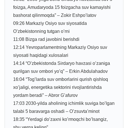
foizga, Amudaryoda 15 foizgacha suv kamayishi
bashorat qilinmoqda” – Zokir Eshpo’latov
09:26 Markaziy Osiyo suv siyosatida
O’zbekistonning tutgan o’rni
11:08 Bizga rad javobini berishdi
12:14 Yevroparlamentning Markaziy Osiyo suv
siyosati haqidagi xulosalari
14:14 “O’zbekistonda Sirdaryo havzasi o’zaniga
qurilgan suv ombori yo’q” – Erkin Abdulahadov
16:04 “Tog’larda suv omborlarini qurish qishloq
xo’jaligi, energetika sektorini rivojlantirishda
yordam beradi” – Abror G’afurov
17:03 2030-yilda aholining ichimlik suviga bo’lgan
talabi 5 baravarga oshadi – O’zsuvta’minot
18:35 “Yerdagi do’zaxni ko’rmoqchi bo’lsangiz,
shu yerga keling”