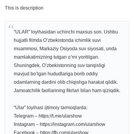
This is description
“ULAR” loyihasidan uchinchi maxsus son. Ushbu
hujjatli filmda O’zbekistonda ichimlik suvi
muammosi, Markaziy Osiyoda suv siyosati, unda
mamlakatimizning tutgan o’rni yoritilgan.
Shuningdek, O’zbekistonning suv tanqisligi
mavjud bo’lgan hududlariga borib oddiy
odamlarning dardini olib chiqishga harakat qildik.
Jamoatchilik faollarining fikrlari bilan ham qiziqdik.
“Ular” loyihasi ijtimoiy tarmoqlarda:
Telegram – https://t.me/ularshow
Instagram – https://instagram.com/ularshow
Facebook – https://fb.com/ularshow