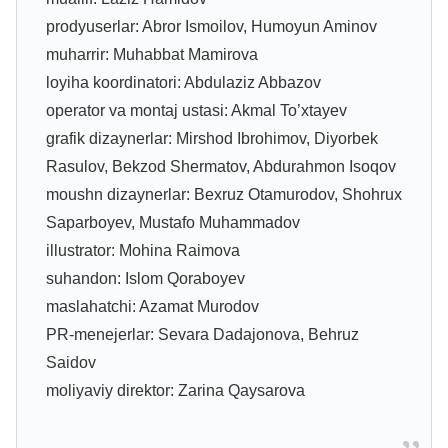
prodyuserlar: Abror Ismoilov, Humoyun Aminov
muharrir: Muhabbat Mamirova
loyiha koordinatori: Abdulaziz Abbazov
operator va montaj ustasi: Akmal To’xtayev
grafik dizaynerlar: Mirshod Ibrohimov, Diyorbek
Rasulov, Bekzod Shermatov, Abdurahmon Isoqov
moushn dizaynerlar: Bexruz Otamurodov, Shohrux
Saparboyev, Mustafo Muhammadov
illustrator: Mohina Raimova
suhandon: Islom Qoraboyev
maslahatchi: Azamat Murodov
PR-menejerlar: Sevara Dadajonova, Behruz
Saidov
moliyaviy direktor: Zarina Qaysarova