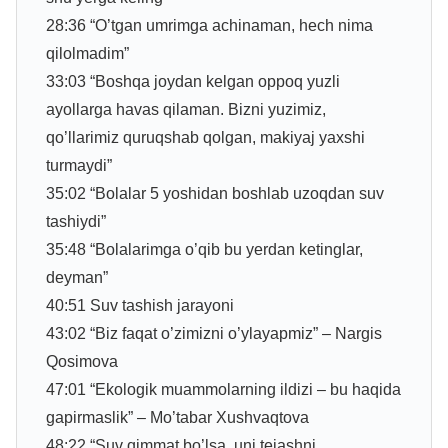
28:36 “O’tgan umrimga achinaman, hech nima
qilolmadim”
33:03 “Boshqa joydan kelgan oppoq yuzli
ayollarga havas qilaman. Bizni yuzimiz,
qo’llarimiz quruqshab qolgan, makiyaj yaxshi
turmaydi”
35:02 “Bolalar 5 yoshidan boshlab uzoqdan suv
tashiydi”
35:48 “Bolalarimga o’qib bu yerdan ketinglar,
deyman”
40:51 Suv tashish jarayoni
43:02 “Biz faqat o’zimizni o’ylayapmiz” – Nargis
Qosimova
47:01 “Ekologik muammolarning ildizi – bu haqida
gapirmaslik” – Mo’tabar Xushvaqtova
48:22 “Suv qimmat bo’lsa, uni tejashni