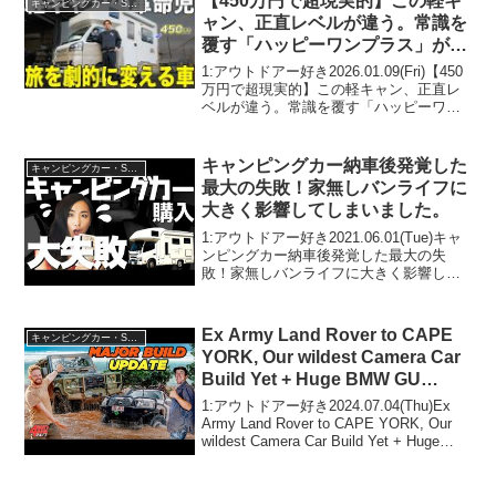
【450万円で超現実的】この軽キ
キャンピングカー・SUV人気車種
ャン、正直レベルが違う。常識を
覆す「ハッピーワンプラス」が選
ばれ続ける理由とは？
1:アウトドアー好き2026.01.09(Fri)【450
万円で超現実的】この軽キャン、正直レ
ベルが違う。常識を覆す「ハッピーワン
プラス」が選ばれ続ける理由とは？って
人気で話題らしいぞ、見逃さないで！！
2:アウトドアー好き2026.01.0...
キャンピングカー納車後発覚した
キャンピングカー・SUV人気車種
最大の失敗！家無しバンライフに
大きく影響してしまいました。
1:アウトドアー好き2021.06.01(Tue)キャ
ンピングカー納車後発覚した最大の失
敗！家無しバンライフに大きく影響して
しまいました。って人気で話題らしい
ぞ、見逃さないで！！2:アウトドアー好
き2021.06.01(Tue)この動画は注...
Ex Army Land Rover to CAPE
キャンピングカー・SUV人気車種
YORK, Our wildest Camera Car
Build Yet + Huge BMW GU
News
1:アウトドアー好き2024.07.04(Thu)Ex
Army Land Rover to CAPE YORK, Our
wildest Camera Car Build Yet + Huge
BMW GU Newsって人気で話題らしい
ぞ...