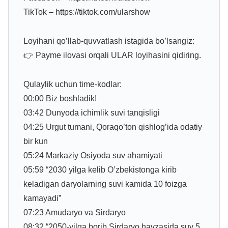
TikTok – https://tiktok.com/ularshow
Loyihani qo’llab-quvvatlash istagida bo’lsangiz:
👉 Payme ilovasi orqali ULAR loyihasini qidiring.
Qulaylik uchun time-kodlar:
00:00 Biz boshladik!
03:42 Dunyoda ichimlik suvi tanqisligi
04:25 Urgut tumani, Qoraqo’ton qishlog’ida odatiy
bir kun
05:24 Markaziy Osiyoda suv ahamiyati
05:59 “2030 yilga kelib O’zbekistonga kirib
keladigan daryolarning suvi kamida 10 foizga
kamayadi”
07:23 Amudaryo va Sirdaryo
08:32 “2050-yilga borib Sirdaryo havzasida suv 5