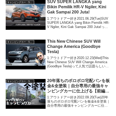
SUV SUPER LANGKA yang
キャンピングカー・SUV人気車種
Bikin Pemilik HR-V Ngiler, Kini
Gak Sampai 200 Juta!
1:アウトドアー好き2021.06.29(Tue)SUV
SUPER LANGKA yang Bikin Pemilik HR-
V Ngiler, Kini Gak Sampai 200 Juta!って
人気で話題らしいぞ、見逃さないで！！
2...
This New Chinese SUV Will
キャンピングカー・SUV人気車種
Change America (Goodbye
Tesla)
1:アウトドアー好き2020.12.23(Wed)This
New Chinese SUV Will Change America
(Goodbye Tesla)って人気で話題らしい
ぞ、見逃さないで！！2:アウトドアー好
き2020.12.2...
20年落ちのボロボロ宅配バンを板
キャンピングカー・SUV人気車種
金&全塗装｜自分専用の最強キャ
ンピングカーに仕上げる【前編】
【GI MOTORS】
1:アウトドアー好き2022.09.20(Tue)20年
落ちのボロボロ宅配バンを板金&全塗装｜
自分専用の最強キャンピングカーに仕上
げる【前編】【GI MOTORS】って人気
で話題らしいぞ、見逃さないで！！2:ア