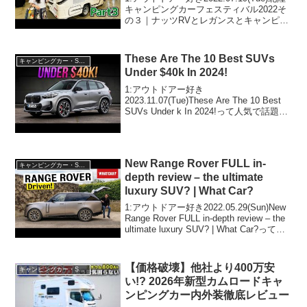
キャンピングカーフェスティバル2022そ
の３｜ナッツRVとレガンスとキャンピン
グカー広島とバンテックって人気で話題
らしいぞ、見逃さないで！！2:アウトド
アー好き2022.07.19(Tu...
These Are The 10 Best SUVs
キャンピングカー・SUV人気車種
Under $40k In 2024!
1:アウトドアー好き
2023.11.07(Tue)These Are The 10 Best
SUVs Under k In 2024!って人気で話題ら
しいぞ、見逃さないで！！2:アウトドア
ー好き2023.11.07(Tue)この動画は注目...
New Range Rover FULL in-
キャンピングカー・SUV人気車種
depth review – the ultimate
luxury SUV? | What Car?
1:アウトドアー好き2022.05.29(Sun)New
Range Rover FULL in-depth review – the
ultimate luxury SUV? | What Car?って人
気で話題らしいぞ、見逃さないで！！...
【価格破壊】他社より400万安
キャンピングカー・SUV人気車種
い!? 2026年新型カムロードキャ
ンピングカー内外装徹底レビュー