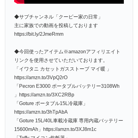
◆サブチャンネル「クーピー家の日常」
主に家族での動画を投稿しております
https://bit.ly/2JmeRmm
◆今回使ったアイテム※amazonアフィリエイト
リンクを使用させていただいております。
「イワタニ カセットガスストーブ マイ暖 」
https://amzn.to/3VpQ2rO
「Pecron E3000 ポータブルバッテリー3108Wh
」https://amzn.to/3XC2RBp
「Goture ポータブル15L冷蔵庫」
https://amzn.to/3hTpAbA
「Goture 15L/40L車載冷蔵庫 専用内蔵バッテリー
15600mAh」https://amzn.to/3XJ8m1c
「Toffy マイコン炊飯器」