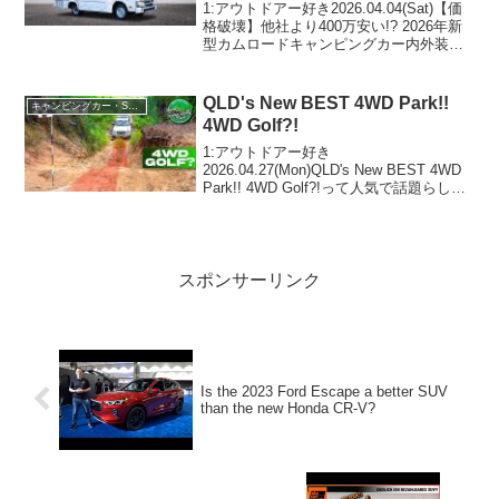
1:アウトドアー好き2026.04.04(Sat)【価
格破壊】他社より400万安い!? 2026年新
型カムロードキャンピングカー内外装徹
底レビューって人気で話題らしいぞ、見
逃さないで！！2:アウトドアー好き
2026.04.04(Sat)この...
QLD's New BEST 4WD Park!!
キャンピングカー・SUV人気車種
4WD Golf?!
1:アウトドアー好き
2026.04.27(Mon)QLD's New BEST 4WD
Park!! 4WD Golf?!って人気で話題らしい
ぞ、見逃さないで！！2:アウトドアー好
き2026.04.27(Mon)この動画は注目です！
3:アウ...
スポンサーリンク
Is the 2023 Ford Escape a better SUV
than the new Honda CR-V?