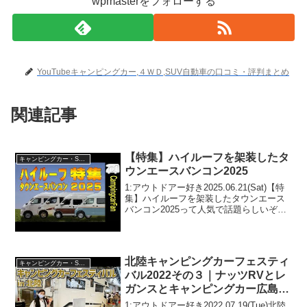
wpmasterをフォローする
YouTubeキャンピングカー,４ＷＤ,SUV自動車の口コミ・評判まとめ
関連記事
【特集】ハイルーフを架装したタ
キャンピングカー・SUV人気車種
ウンエースバンコン2025
1:アウトドアー好き2025.06.21(Sat)【特
集】ハイルーフを架装したタウンエース
バンコン2025って人気で話題らしいぞ、
見逃さないで！！2:アウトドアー好き
2025.06.21(Sat)この動画は注目です！3:
アウトドアー好き20...
北陸キャンピングカーフェスティ
キャンピングカー・SUV人気車種
バル2022その３｜ナッツRVとレ
ガンスとキャンピングカー広島と
バンテック
1:アウトドアー好き2022.07.19(Tue)北陸