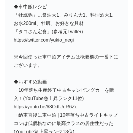
◆車中飯レシピ
「牡蠣鍋」…醤油大1、みりん大1、料理酒大1、
お水200ml、牡蠣、お好きな具材
「タコさん定食」(参考元Twitter)
https://twitter.com/yukio_negi
※今回使った車中泊アイテムは概要欄の一番下に
ございます。
◆おすすめ動画
・10年落ち生産終了中古キャンピングカーを購
入！(YouTube急上昇ランク11位)
https://youtu.be/68OdfUqR6Zc
・納車直後に車中泊 | 10年落ち中古ライトキャブ
コンは低価格なのに最高クラスの居住性だった
(YouTube急上昇ランク13位)