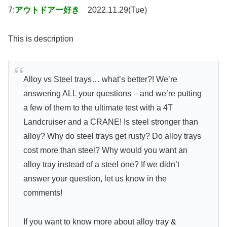
7:
アウトドアー好き
2022.11.29(Tue)
This is description
Alloy vs Steel trays… what’s better?! We’re
answering ALL your questions – and we’re putting
a few of them to the ultimate test with a 4T
Landcruiser and a CRANE! Is steel stronger than
alloy? Why do steel trays get rusty? Do alloy trays
cost more than steel? Why would you want an
alloy tray instead of a steel one? If we didn’t
answer your question, let us know in the
comments!
If you want to know more about alloy tray &