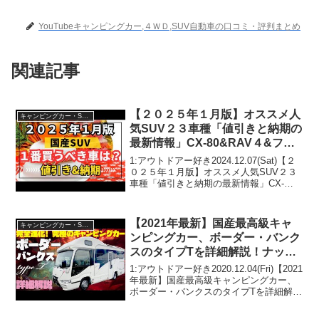
YouTubeキャンピングカー,４ＷＤ,SUV自動車の口コミ・評判まとめ
関連記事
【２０２５年１月版】オススメ人
キャンピングカー・SUV人気車種
気SUV２３車種「値引きと納期の
最新情報」CX-80&RAV４&フロ
ンクス&フォレスター&ハリアー
1:アウトドアー好き2024.12.07(Sat)【２
&キックス&トライトン&WR-V&
０２５年１月版】オススメ人気SUV２３
車種「値引きと納期の最新情報」CX-
ヴェゼル&ライズなど
80&RAV４&フロンクス&フォレスター&
ハリアー&キックス&トライトン&WR-V&
ヴェゼル&ライズなどって人気...
【2021年最新】国産最高級キャ
キャンピングカー・SUV人気車種
ンピングカー、ボーダー・バンク
スのタイプTを詳細解説！ナッツ
RV発、トヨタ・コースターベー
1:アウトドアー好き2020.12.04(Fri)【2021
スのバスコン以上に快適なセミフ
年最新】国産最高級キャンピングカー、
ボーダー・バンクスのタイプTを詳細解
ルコンバージョン！車中泊や道の
説！ナッツRV発、トヨタ・コースターベ
駅巡りにも！
ースのバスコン以上に快適なセミフルコ