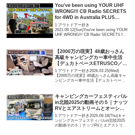
ンバージョン！車中泊や道の駅巡りに...
You've been using YOUR UHF
キャンピングカー・SUV人気車種
WRONG!!! CB Radio SECRETS
for 4WD in Australia PLUS
History & Technology
1:アウトドアー好き
2021.09.12(Sun)You've been using YOUR
UHF WRONG!!! CB Radio SECRETS for
4WD in Australia PLUS History &
Techno...
【2000万の現実】48歳おっさん
キャンピングカー・SUV人気車種
高級キャンピングカー車中生活
【デュカトベースETRUSCO／T
6900 SB 】
1:アウトドアー好き2026.03.25(Wed)
【2000万の現実】48歳おっさん高級キャ
ンピングカー車中生活【デュカトベース
ETRUSCO／T 6900 SB 】って人気で話
題らしいぞ、見逃さないで！！2:アウト
ドアー好き2026.03...
キャンピングカーフェスティバル
キャンピングカー・SUV人気車種
in北陸2025の動画その５｜ナッツ
RVとエアストリームとオーシャ
ンドリームの中古車
1:アウトドアー好き2025.09.18(Thu)キャ
ンピングカーフェスティバルin北陸2025
の動画その５｜ナッツRVとエアストリー
ムとオーシャンドリームの中古車って人
気で話題らしいぞ、見逃さないで！！2: