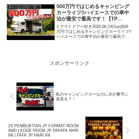
アウトドアー好き2025.09....
500万円ではじめるキャンピング
キャンピングカー・SUV人気車種
カーライフ!!ハイエースでの車中
泊が最安で最高です！【TP
OUTDOOR DESIGN CAMPING
1:アウトドアー好き2020.06.14(Sun)500
HIACE】
万円ではじめるキャンピングカーライフ!!
ハイエースでの車中泊が最安で最高で
す！【TP OUTDOOR DESIGN
CAMPING HIACE】って人気で話題らし
いぞ、見逃さないで！！...
スポンサーリンク
私のキャンピングカーなのに夫が勝手に
改造を？！
2X PEMBUKTIAN JP FORMAT ROOM
4WD | KODE ROOM JP FAFAFA HARI
INI | FAFA JP HARI INI