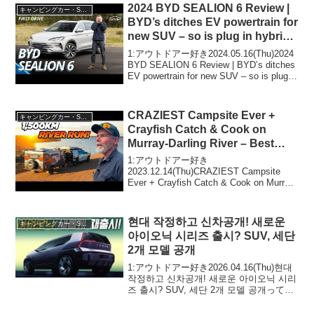
アウトドアー...
2024 BYD SEALION 6 Review |
キャンピングカー・SUV人気車種
BYD’s ditches EV powertrain for
new SUV – so is plug in hybrid
better?
1:アウトドアー好き2024.05.16(Thu)2024
BYD SEALION 6 Review | BYD’s ditches
EV powertrain for new SUV – so is plug in
hybrid bett...
CRAZIEST Campsite Ever +
キャンピングカー・SUV人気車種
Crayfish Catch & Cook on
Murray-Darling River – Best
Road Trip in NSW!
1:アウトドアー好き
2023.12.14(Thu)CRAZIEST Campsite
Ever + Crayfish Catch & Cook on Murray-
Darling River - Best Road Trip in NSW!...
현대 작정하고 신차공개! 새로운
キャンピングカー・SUV人気車種
아이오닉 시리즈 출시? SUV, 세단
2개 모델 공개
1:アウトドアー好き2026.04.16(Thu)현대
작정하고 신차공개! 새로운 아이오닉 시리
즈 출시? SUV, 세단 2개 모델 공개って人
気で話題らしいぞ、見逃さないで！！2:
アウトドアー好き2026.04.16(Thu)この