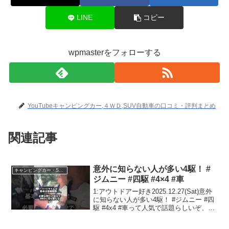
LINE
コピー
wpmasterをフォローする
YouTubeキャンピングカー,４ＷＤ,SUV自動車の口コミ・評判まとめ
関連記事
意外に知らない人が多い4駆！ #
キャンピングカー・SUV人気車種
ジムニー #四駆 #4×4 #車
1:アウトドアー好き2025.12.27(Sat)意外
に知らない人が多い4駆！ #ジムニー #四
駆 #4x4 #車って人気で話題らしいぞ、見
逃さないで！！2:アウトドアー好き
2025.12.27(Sat)この動画は注目です！3: