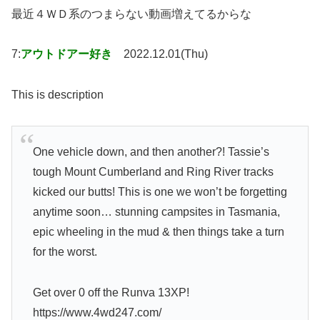
最近４ＷＤ系のつまらない動画増えてるからな
7:
アウトドアー好き
2022.12.01(Thu)
This is description
One vehicle down, and then another?! Tassie’s
tough Mount Cumberland and Ring River tracks
kicked our butts! This is one we won’t be forgetting
anytime soon… stunning campsites in Tasmania,
epic wheeling in the mud & then things take a turn
for the worst.
Get over 0 off the Runva 13XP!
https://www.4wd247.com/