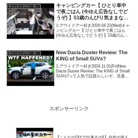
動...
キャンピングカー【 ひとり車中
キャンピングカー・SUV人気車種
で夜ごはん (今ゆえ広告なしでど
うぞ) 】53歳のんびり気ままな車
中泊ひとり旅
1:アウトドアー好き2020.04.22(Wed)キャ
ンピングカー【 ひとり車中で夜ごはん
(今ゆえ広告なしでどうぞ) 】53歳のんび
り気ままな車中泊ひとり旅って人気で話
題らしいぞ、見逃さないで！！2:アウト
ドアー好き2020.04.22(...
New Dacia Duster Review: The
キャンピングカー・SUV人気車種
KING of Small SUVs?
1:アウトドアー好き2024.11.01(Fri)New
Dacia Duster Review: The KING of Small
SUVs?って人気で話題らしいぞ、見逃さ
ないで！！2:アウトドアー好き
2024.11.01(Fri)この...
スポンサーリンク
【こんなのDIYで出来るの⁉︎】自作の達人