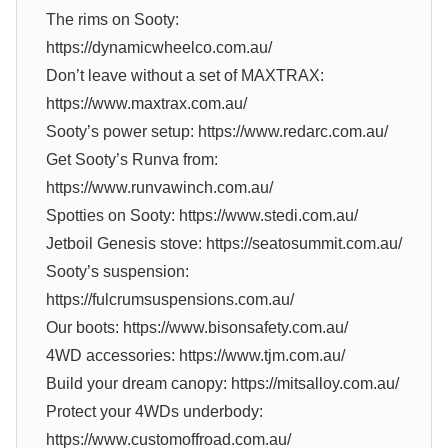
The rims on Sooty:
https://dynamicwheelco.com.au/
Don’t leave without a set of MAXTRAX:
https://www.maxtrax.com.au/
Sooty’s power setup: https://www.redarc.com.au/
Get Sooty’s Runva from:
https://www.runvawinch.com.au/
Spotties on Sooty: https://www.stedi.com.au/
Jetboil Genesis stove: https://seatosummit.com.au/
Sooty’s suspension:
https://fulcrumsuspensions.com.au/
Our boots: https://www.bisonsafety.com.au/
4WD accessories: https://www.tjm.com.au/
Build your dream canopy: https://mitsalloy.com.au/
Protect your 4WDs underbody:
https://www.customoffroad.com.au/