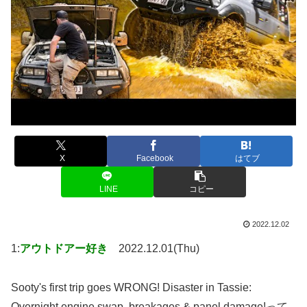
X
Facebook
はてブ
LINE
コピー
2022.12.02
1:
アウトドアー好き
2022.12.01(Thu)
Sooty's first trip goes WRONG! Disaster in Tassie:
Overnight engine swap, breakages & panel damage!って