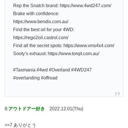
Rep the Snatch brand: https://www.4wd247.com/
Brake with confidence:
https://www.bendix.com.au/
Find the best oil for your 4WD:
https://rego2oil.castrol.com/
Find all the secret spots: https://www.vms4x4.com/
Sooty’s exhaust: https://www.torqit.com.au/
#Tasmania #4wd #Overland #4WD247
#overlanding #offroad
8:
アウトドアー好き
2022.12.01(Thu)
>>7 ありがとう