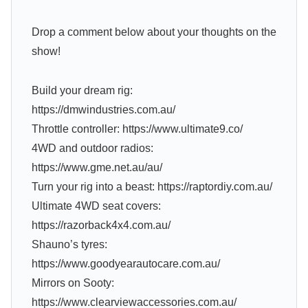
Drop a comment below about your thoughts on the
show!
Build your dream rig:
https://dmwindustries.com.au/
Throttle controller: https://www.ultimate9.co/
4WD and outdoor radios:
https://www.gme.net.au/au/
Turn your rig into a beast: https://raptordiy.com.au/
Ultimate 4WD seat covers:
https://razorback4x4.com.au/
Shauno’s tyres:
https://www.goodyearautocare.com.au/
Mirrors on Sooty:
https://www.clearviewaccessories.com.au/