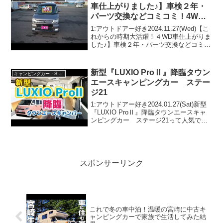
車仕上がりました♪】車検２年・
パーツ交換などコミコミ！4WD
のお車お探しの方いかがでしょう
1:アウトドアー好き2024.11.27(Wed)【こ
か♪
れからの時期大活躍！４WD車仕上がりま
した♪】車検２年・パーツ交換などコミコ
ミ！4WDのお車お探しの方いかがでしょ
うか♪って人気で話題らしいぞ、見逃さな
いで！！2:アウトドアー好き202...
新型『LUXIO ProⅡ』降臨タウン
キャンピングカー・SUV人気車種
エースキャンピングカー ステー
ジ21
1:アウトドアー好き2024.01.27(Sat)新型
『LUXIO ProⅡ』降臨タウンエースキャ
ンピングカー ステージ21って人気で話
題らしいぞ、見逃さないで！！2:アウト
ドアー好き2024.01.27(Sat)この動画は注
目です！3:ア...
スポンサーリンク
これで冬の車中泊！温暖の宮崎に中古キ
ャンピングカーで家族で生活してみた結