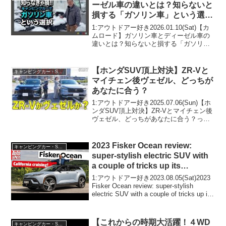
ーゼル車の違いとは？知らないと
損する「ガソリン車」という選択
｜WEEKEND VANTECH
1:アウトドアー好き2026.01.10(Sat)【カ
ムロード】ガソリン車とディーゼル車の
違いとは？知らないと損する「ガソリン
車」という選択｜WEEKEND VANTECH
って人気で話題らしいぞ、見逃さない
で！！2:アウトドアー好き2026...
【ホンダSUV頂上対決】ZR-Vと
キャンピングカー・SUV人気車種
マイチェン後ヴェゼル、どっちが
あなたに合う？
1:アウトドアー好き2025.07.06(Sun)【ホ
ンダSUV頂上対決】ZR-Vとマイチェン後
ヴェゼル、どっちがあなたに合う？って
人気で話題らしいぞ、見逃さないで！！
2:アウトドアー好き2025.07.06(Sun)この
動画は注目です！3...
2023 Fisker Ocean review:
キャンピングカー・SUV人気車種
super-stylish electric SUV with
a couple of tricks up its
sleeve…
1:アウトドアー好き2023.08.05(Sat)2023
Fisker Ocean review: super-stylish
electric SUV with a couple of tricks up its
sleeve...って...
【これからの時期大活躍！４WD
キャンピングカー・SUV人気車種