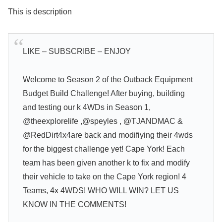
This is description
LIKE – SUBSCRIBE – ENJOY
Welcome to Season 2 of the Outback Equipment
Budget Build Challenge! After buying, building
and testing our k 4WDs in Season 1,
@theexplorelife ,@speyles , @TJANDMAC &
@RedDirt4x4are back and modifiying their 4wds
for the biggest challenge yet! Cape York! Each
team has been given another k to fix and modify
their vehicle to take on the Cape York region! 4
Teams, 4x 4WDS! WHO WILL WIN? LET US
KNOW IN THE COMMENTS!