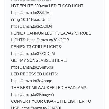
HYPERLITE 200watt LED FLOOD LIGHT
https://amzn.to/2SikJVb
iYing 10.1″ Head Unit:
https://amzn.to/3c5CfD4
FENIEX CANNON LED HIDEAWAY STROBE
LIGHTS: https://amzn.to/38bCfOP
FENIEX T3 GRILLE LIGHTS:
https://amzn.to/37ZXDpM
GET MY SUNGLASSES HERE:
https://amzn.to/2SnnS0s
LED RECESSED LIGHTS:
https://amzn.to/3a4boqc
THE BEST MILWAUKEE LED HEADLAMP:
https://amzn.to/2KmuywY
CONVERT YOUR CIGARETTE LIGHTER TO
USB: https://amzn.to/2IH460l