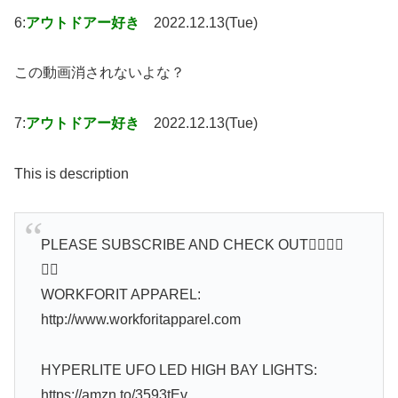
6:
アウトドアー好き
2022.12.13(Tue)
この動画消されないよな？
7:
アウトドアー好き
2022.12.13(Tue)
This is description
PLEASE SUBSCRIBE AND CHECK OUT👇🏽👇🏽
👇🏽
WORKFORIT APPAREL:
http://www.workforitapparel.com
HYPERLITE UFO LED HIGH BAY LIGHTS:
https://amzn.to/3593tEv