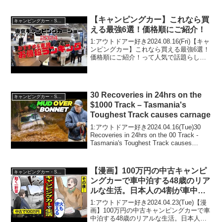
トドアー好き2025.11.18(Tue)この動画は
注目です！3:アウトドアー好き
2025.11.18(Tue...
【キャンピングカー】これなら買
キャンピングカー・SUV人気車種
える最強6選！価格順にご紹介！
1:アウトドアー好き2024.08.16(Fri)【キャ
ンピングカー】これなら買える最強6選！
価格順にご紹介！って人気で話題らしい
ぞ、見逃さないで！！2:アウトドアー好
き2024.08.16(Fri)この動画は注目です！3:
アウトドアー好き...
30 Recoveries in 24hrs on the
キャンピングカー・SUV人気車種
$1000 Track – Tasmania's
Toughest Track causes carnage
1:アウトドアー好き2024.04.16(Tue)30
Recoveries in 24hrs on the 00 Track -
Tasmania's Toughest Track causes
carnageって人気で話題らしいぞ、見逃...
【漫画】100万円の中古キャンピ
キャンピングカー・SUV人気車種
ングカーで車中泊する48歳のリア
ルな生活。日本人の4割が車中
泊…車内で飯を作る…【メシのタ
1:アウトドアー好き2024.04.23(Tue)【漫
ネ】
画】100万円の中古キャンピングカーで車
中泊する48歳のリアルな生活。日本人の4