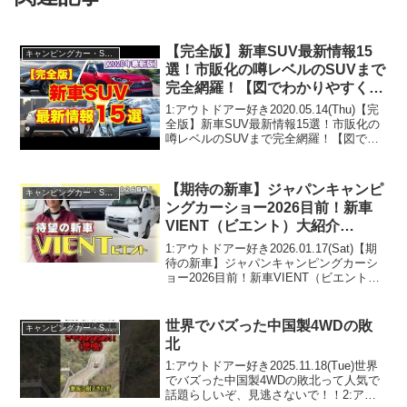
【完全版】新車SUV最新情報15
キャンピングカー・SUV人気車種
選！市販化の噂レベルのSUVまで
完全網羅！【図でわかりやすく解
説】
1:アウトドアー好き2020.05.14(Thu)【完
全版】新車SUV最新情報15選！市販化の
噂レベルのSUVまで完全網羅！【図でわ
かりやすく解説】って人気で話題らしい
ぞ、見逃さないで！！2:アウトドアー好
き2020.05.14(Thu)こ...
【期待の新車】ジャパンキャンピ
キャンピングカー・SUV人気車種
ングカーショー2026目前！新車
VIENT（ビエント）大紹介
SP！！
1:アウトドアー好き2026.01.17(Sat)【期
待の新車】ジャパンキャンピングカーシ
ョー2026目前！新車VIENT（ビエント）
大紹介SP！！って人気で話題らしいぞ、
見逃さないで！！2:アウトドアー好き
2026.01.17(Sat)こ...
世界でバズった中国製4WDの敗
キャンピングカー・SUV人気車種
北
1:アウトドアー好き2025.11.18(Tue)世界
でバズった中国製4WDの敗北って人気で
話題らしいぞ、見逃さないで！！2:アウ