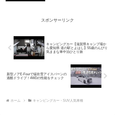
割が車中泊…車内で飯を作る…【メシの
タネ】って人気で話題らしいぞ、見逃さ
ないで！！2:アウトドアー好き20...
スポンサーリンク
キャンピングカー【滋賀県キャンプ場か
ら愛知県 道の駅とよはし】55歳のんびり
気ままな車中泊ひとり旅
新型ノアE-Fourで猛吹雪アイスバーンの
過酷ドライブ！4WDの性能をチェック
ホーム
キャンピングカー・SUV人気車種