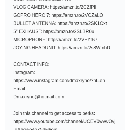
VLOG CAMERA: https://amzn.to/2CZfPll
GOPRO HERO 7: https://amzn.to/2VCZaLO
BULLET ANTENNA: https://amzn.to/2SK1Oxt
5″ EXHAUST: https://amzn.to/2SLBR0u
MICROPHONE: https://amzn.to/2VFYtB7
JOYING HEADUNIT: https://amzn.to/2s8WmbD
CONTACT INFO:
Instagram:
https://www.instagram.com/dmaxryno/?hl=en
Email:
Dmaxryno@hotmail.com
Join this channel to get access to perks:
https://www.youtube.com/channel/UCEV0wvwOvj
-qAhqwo4eZ5dw/join