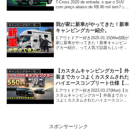
T-Cross 2020 de entrada: o que o SUV
com preço abaixo de R$ 90 mil tem?って
人気で話題らしいぞ、見逃さないで！！
2...
我が家に新車がやってきた！新車
キャンピングカー・SUV人気車種
キャンピングカー紹介。
1:アウトドアー好き2025.01.15(Wed)我が
家に新車がやってきた！新車キャンピン
グカー紹介。って人気で話題らしいぞ、
見逃さないで！！2:アウトドアー好き
2025.01.15(Wed)この動画は注目です！3:
アウトドアー好き2025...
【カスタムキャンピングカー】外
キャンピングカー・SUV人気車種
装までカッコよくカスタムされた
ハイエースコンプリート仕様【レ
ガンス】
1:アウトドアー好き2023.03.27(Mon)【カ
スタムキャンピングカー】外装までカッ
コよくカスタムされたハイエースコンプ
リート仕様【レガンス】って人気で話題
らしいぞ、見逃さないで！！2:アウトド
アー好き2023.03.27(Mon)こ...
スポンサーリンク