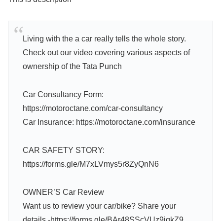
Living with the a car really tells the whole story.
Check out our video covering various aspects of
ownership of the Tata Punch
Car Consultancy Form:
https://motoroctane.com/car-consultancy
Car Insurance: https://motoroctane.com/insurance
CAR SAFETY STORY:
https://forms.gle/M7xLVmys5r8ZyQnN6
OWNER’S Car Review
Want us to review your car/bike? Share your
details -https://forms.gle/BAr48SScVUz9igkZ9