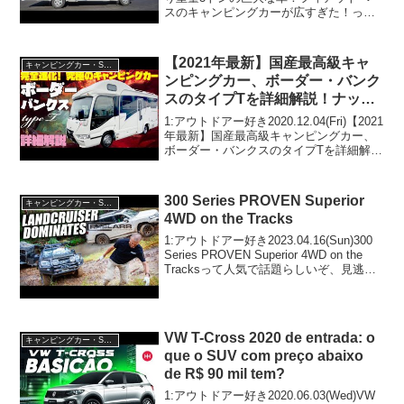
スのキャンピングカーが広すぎた！って
人気で話題らしいぞ、見逃さないで！！
2:アウトドアー好き2020.11.03(Tue)この
動画は注目です！3:...
【2021年最新】国産最高級キャ
キャンピングカー・SUV人気車種
ンピングカー、ボーダー・バンク
スのタイプTを詳細解説！ナッツ
RV発、トヨタ・コースターベー
1:アウトドアー好き2020.12.04(Fri)【2021
スのバスコン以上に快適なセミフ
年最新】国産最高級キャンピングカー、
ボーダー・バンクスのタイプTを詳細解
ルコンバージョン！車中泊や道の
説！ナッツRV発、トヨタ・コースターベ
駅巡りにも！
ースのバスコン以上に快適なセミフルコ
ンバージョン！車中泊や道の駅巡りに...
300 Series PROVEN Superior
キャンピングカー・SUV人気車種
4WD on the Tracks
1:アウトドアー好き2023.04.16(Sun)300
Series PROVEN Superior 4WD on the
Tracksって人気で話題らしいぞ、見逃さ
ないで！！2:アウトドアー好き
2023.04.16(Sun)この動画は注...
VW T-Cross 2020 de entrada: o
キャンピングカー・SUV人気車種
que o SUV com preço abaixo
de R$ 90 mil tem?
1:アウトドアー好き2020.06.03(Wed)VW