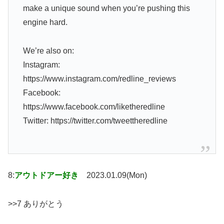
make a unique sound when you’re pushing this
engine hard.
We’re also on:
Instagram:
https://www.instagram.com/redline_reviews
Facebook:
https://www.facebook.com/liketheredline
Twitter: https://twitter.com/tweettheredline
8:
アウトドアー好き
2023.01.09(Mon)
>>7 ありがとう