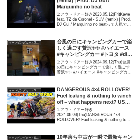
(remix) | Prod. DJ Gui /
Marquinho no beat
1:アウトドアー好き2023.05.12(Fri)Kawe
feat. TZ da Coronel - SUV (remix) | Prod.
DJ Gui / Marquinho no beatって人気で話
題らしいぞ、見逃さないで！！2:...
台風の日にキャンピングカーで楽
キャンピングカー・SUV人気車種
しく過ごす贅沢✨✨ #ハイエース
#キャンピングカー #トヨタ #diy
#toyota #エアコン #rv
1:アウトドアー好き2024.09.12(Thu)台風
の日にキャンピングカーで楽しく過ごす
贅沢✨✨ #ハイエース #キャンピングカー
#トヨタ #diy #toyota #エアコン #rvって
人気で話題らしいぞ、見逃さないで！！
2:アウトド...
DANGEROUS 4×4 ROLLOVER!
キャンピングカー・SUV人気車種
Fuel leaking & nothing to winch
off – what happens next? USA's
Wildest Trail
1:アウトドアー好き
2024.08.08(Thu)DANGEROUS 4x4
ROLLOVER! Fuel leaking & nothing to
winch off - what happens next? USA's
Wildest ...
10年落ち中古が一瞬で最新キャン
キャンピングカー・SUV人気車種