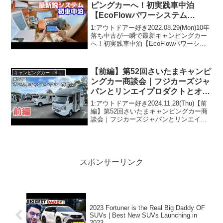
ピングカーへ！初実践車中泊
【EcoFlowパワーシステム
6000Wh x 家庭用エアコン】使っ
1:アウトドアー好き2022.08.29(Mon)10年
て分かったメリット③デメリット
落ち中古が一瞬で最新キャンピングカー
へ！初実践車中泊【EcoFlowパワーシス
③
テム6000Wh x 家庭用エアコン】使って
分かったメリット③デメリット③って人
気で話題らしいぞ、見逃さな...
【前編】第52回さいたまキャンピ
キャンピングカー・SUV人気車種
ングカー商談会｜フジカーズジャ
パンとリンエイプロダクトとオー
トショップアズマとバンテックと
1:アウトドアー好き2024.11.28(Thu)【前
RVBIGFOOTとセキソーボディ
編】第52回さいたまキャンピングカー商
談会｜フジカーズジャパンとリンエイプ
ロダクトとオートショップアズマとバン
テックとRVBIGFOOTとセキソーボディ
って人気で話題らしいぞ、見逃さない...
スポンサーリンク
2023 Fortuner is the Real Big Daddy OF
SUVs | Best New SUVs Launching in
2023