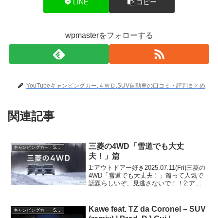
LINE
コピー
wpmasterをフォローする
YouTubeキャンピングカー,４ＷＤ,SUV自動車の口コミ・評判まとめ
関連記事
三菱の4WD「雪道でも大丈
キャンピングカー・SUV人気車種
夫！」篇
1:アウトドアー好き2025.07.11(Fri)三菱の
4WD「雪道でも大丈夫！」篇って人気で
話題らしいぞ、見逃さないで！！2:アウ
トドアー好き2025.07.11(Fri)この動画は注
目です！3:アウトドアー好き
2025.07.11(Fr...
Kawe feat. TZ da Coronel – SUV
キャンピングカー・SUV人気車種