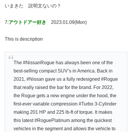
いまきた 説明文ないの？
7:
アウトドアー好き
2023.01.09(Mon)
This is description
The #NissanRogue has always been one of the
best-selling compact SUV’s in America. Back in
2021, #Nissan gave us a fully redesigned #Rogue
that really raised the bar for the brand. For 2022,
the Rogue gets a new engine under the hood, the
first-ever variable compression #Turbo 3-Cylinder
making 201 HP and 225 lb-ft of torque. It makes
this latest #RoguePlatinum among the quickest
vehicles in the segment and allows the vehicle to