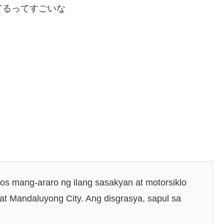
されてるってすごいな
pos mang-araro ng ilang sasakyan at motorsiklo
at Mandaluyong City. Ang disgrasya, sapul sa