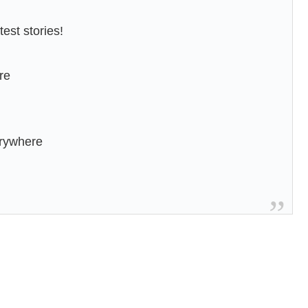
est stories!
re
erywhere