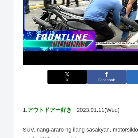
X
Facebook
1:
アウトドアー好き
2023.01.11(Wed)
SUV, nang-araro ng ilang sasakyan, motors