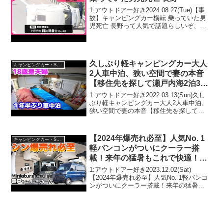
1:アウトドアー好き2024.08.27(Tue)【事
故】キャンピングカー横転 乗っていた男
児死亡 長野って人気で話題らしいぞ、見
逃さないで！！2:アウトドアー好き
2024.08.27(Tue)この動画は注目です！3:
アウトドアー好き202...
久しぶり軽キャンピングカー大人
キャンピングカー・SUV人気車種
2人車中泊、狭い空間で妻の本音
【移住先を探して瀬戸内海2泊3日
車中泊旅】
1:アウトドアー好き2022.03.13(Sun)久し
ぶり軽キャンピングカー大人2人車中泊、
狭い空間で妻の本音【移住先を探して瀬
戸内海2泊3日車中泊旅】って人気で話題
らしいぞ、見逃さないで！！2:アウトド
アー好き2022.03.13(Sun...
【2024年爆売れ必至】人気No. 1
キャンピングカー・SUV人気車種
軽バンコンがついにクーラー搭
載！来年の猛暑もこれで快適！
【ミニチュアクルーズクーラーパ
1:アウトドアー好き2023.12.02(Sat)
ッケージ】
【2024年爆売れ必至】人気No. 1軽バンコ
ンがついにクーラー搭載！来年の猛暑も
これで快適！【ミニチュアクルーズクー
ラーパッケージ】って人気で話題らしい
ぞ、見逃さないで！！2:アウトドアー...