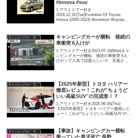
#innova #suv
1:アウトドアー好き
2024.12.31(Tue)Evolution Of Toyota
Innova (2005-2023) #evolution #toyota
#innova #suvって人気で話題らしいぞ、
見逃さないで！！2:アウト...
キャンピングカーが横転 後続の
キャンピングカー・SUV人気車種
車衝突 6人けが
1:アウトドアー好き2023.07.10(Mon)キャ
ンピングカーが横転 後続の車衝突 6人
けがって人気で話題らしいぞ、見逃さな
いで！！2:アウトドアー好き
2023.07.10(Mon)この動画は注目です！3:
アウトドアー好き2023.07...
【2025年新型】トヨタ ハリアー
キャンピングカー・SUV人気車種
徹底レビュー！これが“ちょうど
いい高級SUV”の完成形！？
1:アウトドアー好き2025.06.05(Thu)
【2025年新型】トヨタ ハリアー徹底レビ
ュー！これが“ちょうどいい高級SUV”の完
成形！？って人気で話題らしいぞ、見逃
さないで！！2:アウトドアー好き
2025.06.05(Thu)この動画...
【事故】キャンピングカー横転
キャンピングカー・SUV人気車種
乗っていた男児死亡 長野