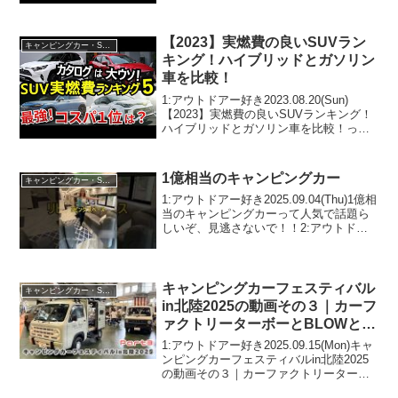
題らしいぞ、見逃さないで！！2:アウト
ドアー好き2022.01.13(Thu)この動画は注
目です！3:アウトドアー...
【2023】実燃費の良いSUVラン
キャンピングカー・SUV人気車種
キング！ハイブリッドとガソリン
車を比較！
1:アウトドアー好き2023.08.20(Sun)
【2023】実燃費の良いSUVランキング！
ハイブリッドとガソリン車を比較！って
人気で話題らしいぞ、見逃さないで！！
2:アウトドアー好き2023.08.20(Sun)この
動画は注目です！3:ア...
1億相当のキャンピングカー
キャンピングカー・SUV人気車種
1:アウトドアー好き2025.09.04(Thu)1億相
当のキャンピングカーって人気で話題ら
しいぞ、見逃さないで！！2:アウトドア
ー好き2025.09.04(Thu)この動画は注目で
す！3:アウトドアー好き2025.09.04(Thu)
最近...
キャンピングカーフェスティバル
キャンピングカー・SUV人気車種
in北陸2025の動画その３｜カーフ
ァクトリーターボーとBLOWと時
間旅行社とTSTYLEとレガンスと
1:アウトドアー好き2025.09.15(Mon)キャ
ノニデルとカーハウスゼロとトー
ンピングカーフェスティバルin北陸2025
の動画その３｜カーファクトリーターボ
ザイアテオ
ーとBLOWと時間旅行社とTSTYLEとレ