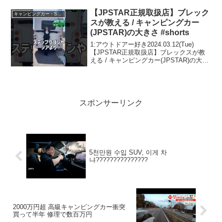
ガンスとノニデルとカーハウスゼロとト
ーザイアテオって人気で話題らし...
【JPSTAR正規取扱店】ブレック
キャンピングカー・SUV人気車種
スが教える / キャンピングカー
(JPSTAR)の大きさ #shorts
1:アウトドアー好き2024.03.12(Tue)
【JPSTAR正規取扱店】ブレックスが教
える / キャンピングカー(JPSTAR)の大き
さ #shortsって人気で話題らしいぞ、見逃
さないで！！2:アウトドアー好き
2024.03.12(T...
スポンサーリンク
5천만원 수입 SUV, 이게 차
냐???????????????
2000万円超 高級キャンピングカー衝突
買って半年 修理で数百万円