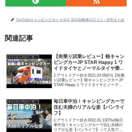
YouTubeキャンピングカー,４ＷＤ,SUV自動車の口コミ・評判まとめ
関連記事
【街乗り試乗レビュー】軽キャン
キャンピングカー・SUV人気車種
ピングカーJP STAR Happy 1 ワ
イドタイヤとノーマルタイヤ乗り
比べで分かった安定性
1:アウトドアー好き2021.03.05(Fri)【街乗
り試乗レビュー】軽キャンピングカーJP
STAR Happy 1 ワイドタイヤとノーマル
タイヤ乗り比べで分かった安定性って人
気で話題らしいぞ、見逃さないで！！2:
アウトドアー好き202...
毎日車中泊！キャンピングカーで
キャンピングカー・SUV人気車種
住む夫婦のリアルな姿【バンライ
フ】
1:アウトドアー好き2022.01.13(Thu)毎日
車中泊！キャンピングカーで住む夫婦の
リアルな姿【バンライフ】って人気で話