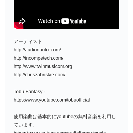
アーティスト
http://audionautix.com/
http://incompetech.com/
http://www.twinmusicom.org
http://chriszabriskie.com/
Tobu-Fantasy：
https://www.youtube.com/tobuofficial
使用楽曲は基本的にyoutubeの無料音楽を利用し
ています。