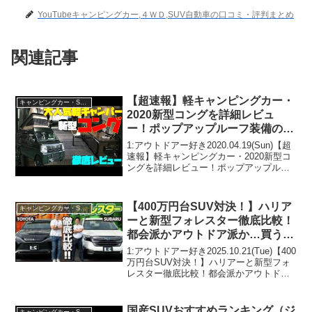
YouTubeキャンピングカー,４ＷＤ,SUV自動車の口コミ・評判まとめ
関連記事
【超速報】軽キャンピングカー・
キャンピングカー・SUV人気車種
2020新型コングを詳細レビュ
ー！ポップアップルーフ装備のフ
ィールドライフ製スズキ・エブリ
1:アウトドアー好き2020.04.19(Sun)【超
イベースの本格軽バンコン！車中
速報】軽キャンピングカー・2020新型コ
ングを詳細レビュー！ポップアップルー
泊にも普段使いにも！
フ装備のフィールドライフ製スズキ・エ
ブリイベースの本格軽バンコン！車中泊
にも普段使いにも！って人気で話題ら
【400万円台SUV対決！】ハリア
キャンピングカー・SUV人気車種
し...
ーと新型フォレスター徹底比較！
都会派かアウトドア派か…買うな
らどっち？toyota Harrier vs
1:アウトドアー好き2025.10.21(Tue)【400
subaru forester
万円台SUV対決！】ハリアーと新型フォ
レスター徹底比較！都会派かアウトドア
派か…買うならどっち？toyota Harrier vs
subaru foresterって人気で話題らしい...
国産SUVおすすめランキング（ジ