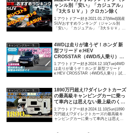
キャンピングカー・SUV人気車種
ャンル別「安い」「カジュアル」
「3大ＳＵＶ」）クロカン除く
1:アウトドアー好き2021.01.27(Wed)国産
SUVおすすめランキング（ジャンル別
「安い」「カジュアル」「3大ＳＵＶ」）
クロカン除くって人気で話題らしいぞ、
見逃さないで！！2:アウトドアー好き
2021.01.27(Wed)この動画は...
4WDは走りが違うぞ！ホンダ 新
キャンピングカー・SUV人気車種
型フリード e:HEV
CROSSTAR（4WD/5人乗り）試
乗レビュー by 島下泰久
1:アウトドアー好き2024.12.10(Tue)4WD
は走りが違うぞ！ホンダ 新型フリード
e:HEV CROSSTAR（4WD/5人乗り）試乗
レビュー by 島下泰久って人気で話題らし
いぞ、見逃さないで！！2:アウトドアー
好き2024....
1890万円超え!?ダイレクトカーズ
キャンピングカー・SUV人気車種
の最高級キャンピングカーに乗っ
て車内とは思えない最上級のくつ
ろぎ空間を体験してみた！
1:アウトドアー好き2024.11.10(Sun)1890
万円超え!?ダイレクトカーズの最高級キ
ャンピングカーに乗って車内とは思えな
い最上級のくつろぎ空間を体験してみ
た！って人気で話題らしいぞ、見逃さな
いで！！2:アウトドアー好き2024....