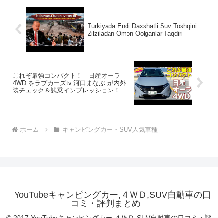
Turkiyada Endi Daxshatli Suv Toshqini
Zilziladan Omon Qolganlar Taqdiri
これぞ最強コンパクト！ 日産オーラ
4WD をラブカーズtv 河口まなぶ が内外
装チェック＆試乗インプレッション！
ホーム
キャンピングカー・SUV人気車種
YouTubeキャンピングカー,４ＷＤ,SUV自動車の口
コミ・評判まとめ
© 2017 YouTubeキャンピングカー,４ＷＤ,SUV自動車の口コミ・評