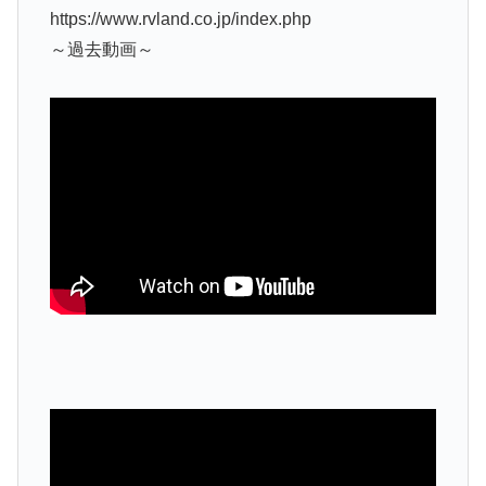
https://www.rvland.co.jp/index.php
～過去動画～