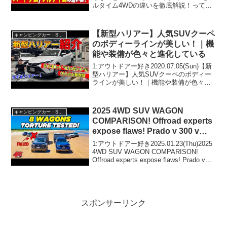
ルタイム4WDの違いを徹底解説！って人
気で話題らしいぞ、見逃さないで！！2:
アウトドアー好き2025.02.22(Sat)この動
画は注目です！3:...
【新型ハリアー】人気SUVクーペ
キャンピングカー・SUV人気車種
のボディーラインが美しい！｜機
能や装備が色々と進化している
1:アウトドアー好き2020.07.05(Sun)【新
型ハリアー】人気SUVクーペのボディー
ラインが美しい！｜機能や装備が色々と
進化しているって人気で話題らしいぞ、
見逃さないで！！2:アウトドアー好き
2020.07.05(Sun)この動画は...
2025 4WD SUV WAGON
キャンピングカー・SUV人気車種
COMPARISON! Offroad experts
expose flaws! Prado v 300 v
Patrol v Everest
1:アウトドアー好き2025.01.23(Thu)2025
4WD SUV WAGON COMPARISON!
Offroad experts expose flaws! Prado v
300 v Patrol v Everestって人気...
スポンサーリンク