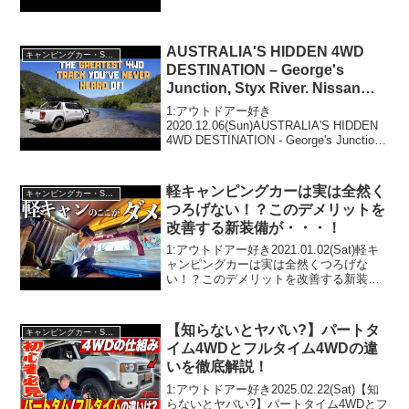
き2025.05.02(Fri)この動画は注目です！3:
アウトドア...
AUSTRALIA'S HIDDEN 4WD
キャンピングカー・SUV人気車種
DESTINATION – George's
Junction, Styx River. Nissan
Navara Np300
1:アウトドアー好き
2020.12.06(Sun)AUSTRALIA'S HIDDEN
4WD DESTINATION - George's Junction,
Styx River. Nissan Navara Np300って人
気で話題ら...
軽キャンピングカーは実は全然く
キャンピングカー・SUV人気車種
つろげない！？このデメリットを
改善する新装備が・・・！
1:アウトドアー好き2021.01.02(Sat)軽キ
ャンピングカーは実は全然くつろげな
い！？このデメリットを改善する新装備
が・・・！って人気で話題らしいぞ、見
逃さないで！！2:アウトドアー好き
2021.01.02(Sat)この動画は注目で...
【知らないとヤバい?】パートタ
キャンピングカー・SUV人気車種
イム4WDとフルタイム4WDの違
いを徹底解説！
1:アウトドアー好き2025.02.22(Sat)【知
らないとヤバい?】パートタイム4WDとフ