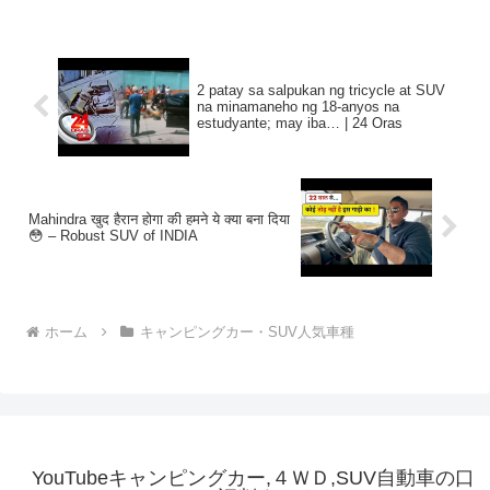
2 patay sa salpukan ng tricycle at SUV
na minamaneho ng 18-anyos na
estudyante; may iba… | 24 Oras
Mahindra खुद हैरान होगा की हमने ये क्या बना दिया
😳 – Robust SUV of INDIA
ホーム
キャンピングカー・SUV人気車種
YouTubeキャンピングカー,４ＷＤ,SUV自動車の口