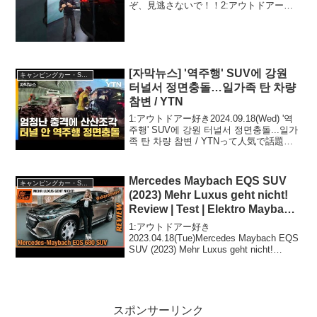
ぞ、見逃さないで！！2:アウトドアー好
き2023.08.13(Sun)この動画は注目です！
3:アウトドアー好き2023.0...
[자막뉴스] '역주행' SUV에 강원
キャンピングカー・SUV人気車種
터널서 정면충돌…일가족 탄 차량
참변 / YTN
1:アウトドアー好き2024.09.18(Wed) '역
주행' SUV에 강원 터널서 정면충돌...일가
족 탄 차량 참변 / YTNって人気で話題ら
しいぞ、見逃さないで！！2:アウトドア
ー好き2024.09.18(Wed)この動画は注目...
Mercedes Maybach EQS SUV
キャンピングカー・SUV人気車種
(2023) Mehr Luxus geht nicht!
Review | Test | Elektro Maybach
Weltpremiere
1:アウトドアー好き
2023.04.18(Tue)Mercedes Maybach EQS
SUV (2023) Mehr Luxus geht nicht!
Review | Test | Elektro Maybach
Weltprem...
スポンサーリンク