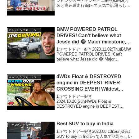
ンピングカー・アンセイエ解説動画2(内
装と高速道走行編)って人気で話題らしい
ぞ、見逃さないで！！2:アウトドアー好
き2020.04.27(Mon)この動画は注目です！
3:アウトドアー好き...
BMW POWERED PATROL
キャンピングカー・SUV人気車種
DRIVES! Can't believe what
Jesse did 😂 Major milestone,
10 years in the making.
1:アウトドアー好き2023.11.02(Thu)BMW
POWERED PATROL DRIVES! Can't
believe what Jesse did 😂 Major
milestone, 10 years in the maki...
4WDs Float & DESTROYED
キャンピングカー・SUV人気車種
engine in DEEPEST RIVER
CROSSING EVER! Wildest
Cape York moment ever filmed!
1:アウトドアー好き
2024.10.20(Sun)4WDs Float &
DESTROYED engine in DEEPEST
RIVER CROSSING EVER! Wildest Cape
York moment ever fil...
Best SUV to buy in India
キャンピングカー・SUV人気車種
1:アウトドアー好き2023.08.13(Sun)Best
SUV to buy in Indiaって人気で話題らしい