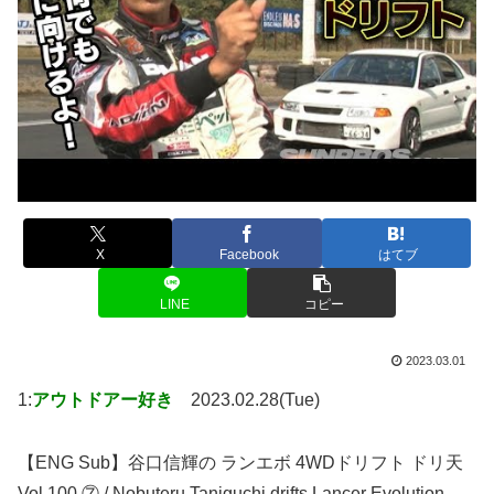
X
Facebook
はてブ
LINE
コピー
2023.03.01
1:
アウトドアー好き
2023.02.28(Tue)
【ENG Sub】谷口信輝の ランエボ 4WDドリフト ドリ天
Vol 100 ⑦ / Nobuteru Taniguchi drifts Lancer Evolution