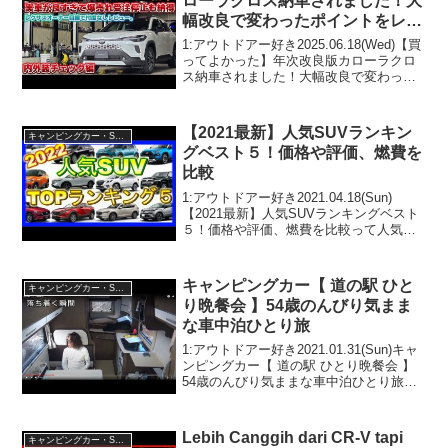
ローラクロス納車されました！大
幅改良で変わったポイントをレク
サスオーナー目線で内外装チェッ
1:アウトドアー好き2025.06.18(Wed)【買
ク！エクステリアは文句なしにか
ってよかった】年次改良版カローラクロ
ス納車されました！大幅改良で変わった
っこよく内装の利便性も大幅向上
ポイントをレクサスオーナー目線で内外
で受注停止も納得
装チェック！エクステリアは文句なしに
かっこよく内装の利便性も大幅向上で受
【2021最新】人気SUVランキン
キャンピングカー・SUV人気車種
注停止...
グベスト５！価格や評価、燃費を
比較
1:アウトドアー好き2021.04.18(Sun)
【2021最新】人気SUVランキングベスト
５！価格や評価、燃費を比較って人気で
話題らしいぞ、見逃さないで！！2:アウ
トドアー好き2021.04.18(Sun)この動画は
注目です！3:アウトド...
キャンピングカー【 道の駅 ひと
キャンピングカー・SUV人気車種
り晩餐会 】54歳のんびり気まま
な車中泊ひとり旅
1:アウトドアー好き2021.01.31(Sun)キャ
ンピングカー【 道の駅 ひとり晩餐会 】
54歳のんびり気ままな車中泊ひとり旅っ
て人気で話題らしいぞ、見逃さない
で！！2:アウトドアー好き
2021.01.31(Sun)この動画は注目です！...
Lebih Canggih dari CR-V tapi
キャンピングカー・SUV人気車種