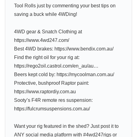
Tool Rolls just by commenting your best tips on
saving a buck while 4WDing!
4WD gear & Snatch Clothing at
https://www.4wd247.com/
Best 4WD brakes: https://www.bendix.com.au/
Find the right oil for your rig at:
https://rego2oil.castrol.com/en_au/au…
Beers kept cold by: https://mycoolman.com.au/
Protective, bushproof Raptor paint:
https://www.raptordiy.com.au
Sooty’s F4R remote res suspension:
https://fulcrumsuspensions.com.au/
Want your rig featured in the shed? Just post it to
ANY social media platform with #4wd247rigs or