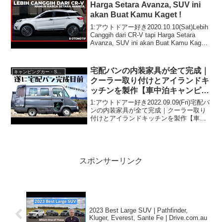
Harga Setara Avanza, SUV ini
akan Buat Kamu Kaget !
1:アウトドアー好き2020.10.10(Sat)Lebih
Canggih dari CR-V tapi Harga Setara
Avanza, SUV ini akan Buat Kamu Kaget !
って人気で話題らしいぞ、見逃さ...
宅配バンの内装家具が全て完成｜
キャンピングカー・SUV人気車種
クーラー取り付けとアイランドキ
ッチンを製作【車中泊キャンピン
グカー完成目前】
1:アウトドアー好き2022.09.09(Fri)宅配バ
ンの内装家具が全て完成｜クーラー取り
付けとアイランドキッチンを製作【車中
泊キャンピングカー完成目前】って人気
で話題らしいぞ、見逃さないで！！2:ア
ウトドアー好き2022.09.09(F...
スポンサーリンク
2023 Best Large SUV | Pathfinder,
Kluger, Everest, Sante Fe | Drive.com.au