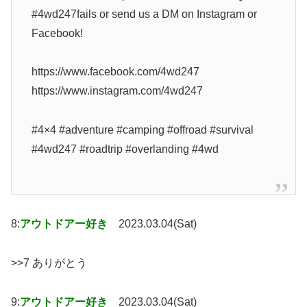
#4wd247fails or send us a DM on Instagram or
Facebook!
https://www.facebook.com/4wd247
https://www.instagram.com/4wd247
#4×4 #adventure #camping #offroad #survival
#4wd247 #roadtrip #overlanding #4wd
8:
アウトドアー好き
2023.03.04(Sat)
>>7 ありがとう
9:
アウトドアー好き
2023.03.04(Sat)