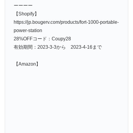
ーーーー
【Shopify】
https://jp.bougerv.com/products/fort-1000-portable-
power-station
28%OFFコード：Coupy28
有効期間：2023-3-3から 2023-4-16まで
【Amazon】