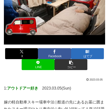
X
Facebook
はてブ
LINE
コピー
2023.03.05
1:
アウトドアー好き
2023.03.05(Sun)
嫁の軽自動車スキー場車中泊 | 酷道の先にあるお墓に囲ま
れたスキー場でひとり車中泊 | 赤いN-VANって人気で話題