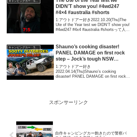
The Ute of the Year test we
キャンピングカー・SUV人気車種
らし...
DIDN’T show you! #4wd247
#4×4 #australia #shorts
1:アウトドアー好き2022.10.20(Thu)The
Ute of the Year test we DIDN’T show you!
#4wd247 #4x4 #australia #shortsって人気
で話題らしいぞ、見逃さないで！...
Shauno’s cooking disaster!
キャンピングカー・SUV人気車種
PANEL DAMAGE on first rock
step – Jock’s tough NSW
weekender in Yalwal
1:アウトドアー好き
2022.04.14(Thu)Shauno’s cooking
disaster! PANEL DAMAGE on first rock
step – Jock’s tough NSW weekender in
Yalw...
スポンサーリンク
自作キャンピングカー飽きたので警察バ