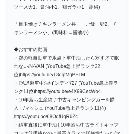
ソース大1、醤油小1、鶏ガラ小1、胡椒)
「目玉焼きチキンラーメン丼」→ご飯、卵2、チ
キンラーメン小、(調味料→醤油小)
◆おすすめ動画
・嫁の軽自動車で氷点下車中泊したら寒すぎて眠
れない/N-VAN (YouTube急上昇ランク22
位)https://youtu.be/T3eqtMgPF1M
・PA退避車中泊/インディ727 (YouTube急上昇ラ
ンク11位)https://youtu.be/e4X99CecWo4
・10年落ち生産終了中古キャンピングカーを購
入！/マッシュ (YouTube急上昇ランク11位)
https://youtu.be/68OdfUqR6Zc
・納車直後に車中泊 | 10年落ち中古ライトキャブ
コンは低価格なのに最高クラスの居住性だった/マ