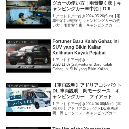
グカーの使い方｜雨音響く夜｜キ
ャンピングカー車中泊｜DJI
Power 1000 & power 500
1:アウトドアー好き2024.05.26(Sun)【雨
車中泊】理想的なキャンピングカーの使
い方｜雨音響く夜｜キャンピングカー車
中泊｜DJI Power 1000 & power 500って
人気で話題らしいぞ、見逃さないで！！
2:アウトドアー...
Fortuner Baru Kalah Gahar, Ini
キャンピングカー・SUV人気車種
SUV yang Bikin Kalian
Kelihatan Kayak Pejabat
1:アウトドアー好き
2020.11.07(Sat)Fortuner Baru Kalah
Gahar, Ini SUV yang Bikin Kalian
Kelihatan Kayak Pejabatって人気で話題
らしいぞ、見逃さないで！...
【車両説明】アドリアコンパクト
キャンピングカー・SUV人気車種
DL 車両説明 岡モータース キ
ャンピングカー フィアット デ
ュカト 運転しやすいモーターホ
1:アウトドアー好き2024.04.08(Mon)【車
ームです。レイアウトはツインベ
両説明】アドリアコンパクトDL 車両説
明 岡モータース キャンピングカー
ット 広々ダイネット
フィアット デュカト 運転しやすいモ
ーターホームです。レイアウトはツイン
ベット 広々ダイネットって人気で話題