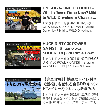
ONE-OF-A-KIND GU BUILD –
キャンピングカー・SUV人気車種
What's Jesse Done Now? Mild
to WILD Driveline & Chassis
Transformation
1:アウトドアー好き2023.06.02(Fri)ONE-
OF-A-KIND GU BUILD - What's Jesse
Done Now? Mild to WILD Driveline &
Chassis Transformation...
HUGE DIRTY 30 POWER
キャンピングカー・SUV人気車種
GAINS! – Shauno was
SHOCKED! | 770+Nm & Lower
EGTS – how he did it!
1:アウトドアー好き2021.04.02(Fri)HUGE
DIRTY 30 POWER GAINS! – Shauno
was SHOCKED! | 770+Nm & Lower
EGTS – how he did it!って人気で話題
ら...
【完全攻略⁉︎】快適なトイレ付き
キャンピングカー・SUV人気車種
で屋根にも登れる自作DIYキャン
ピングカーならいつも激混みのふ
もとっぱらキャンプ場でも快適に
1:アウトドアー好き2023.04.21(Fri)【完全
過ごす事ができるのでなかろう
攻略⁉︎】快適なトイレ付きで屋根にも登れ
る自作DIYキャンピングカーならいつも激
か！？【車中泊/バンライフ】