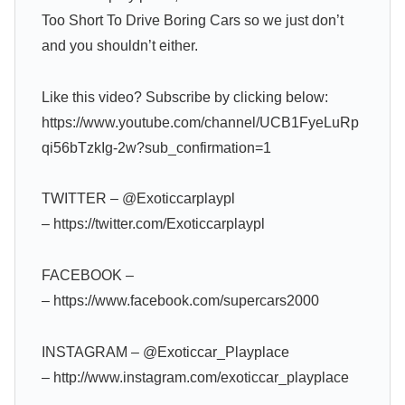
Too Short To Drive Boring Cars so we just don’t
and you shouldn’t either.
Like this video? Subscribe by clicking below:
https://www.youtube.com/channel/UCB1FyeLuRp
qi56bTzkIg-2w?sub_confirmation=1
TWITTER – @Exoticcarplaypl
– https://twitter.com/Exoticcarplaypl
FACEBOOK –
– https://www.facebook.com/supercars2000
INSTAGRAM – @Exoticcar_Playplace
– http://www.instagram.com/exoticcar_playplace