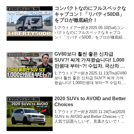
コンパクトなのにフルスペックな
キャンピングカー・SUV人気車種
キャブコン！「リバティ50DB」
をプロが徹底紹介！
1:アウトドアー好き2025.05.10(Sat)コン
パクトなのにフルスペックなキャブコ
ン！「リバティ50DB」をプロが徹底紹
介！って人気で話題らしいぞ、見逃さな
いで！！2:アウトドアー好き
2025.05.10(Sat)この動画は注目です！...
GV80보다 훨씬 좋은 신차급
キャンピングカー・SUV人気車種
SUV?! 싸게 가져왔습니다! 1,000
만원대 부터~?! 수입차, 국산차 총
5대 추천
1:アウトドアー好き2025.11.13(Thu)GV80
보다 훨씬 좋은 신차급 SUV?! 싸게 가져
왔습니다! 1,000만원대 부터~?! 수입차,
국산차 총 5대 추천って人気で話題らしい
ぞ、見逃さないで！！2:アウトドアー好
き...
2020 SUVs to AVOID and Better
キャンピングカー・SUV人気車種
Choices
1:アウトドアー好き2020.11.24(Tue)2020
SUVs to AVOID and Better Choicesって
人気で話題らしいぞ、見逃さないで！！
2:アウトドアー好き2020.11.24(Tue)この
動画は注目です！3:ア...