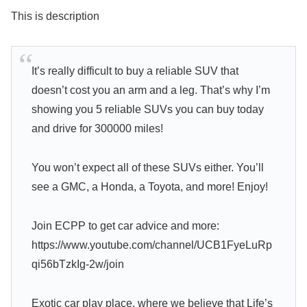
This is description
It’s really difficult to buy a reliable SUV that
doesn’t cost you an arm and a leg. That’s why I’m
showing you 5 reliable SUVs you can buy today
and drive for 300000 miles!
You won’t expect all of these SUVs either. You’ll
see a GMC, a Honda, a Toyota, and more! Enjoy!
Join ECPP to get car advice and more:
https://www.youtube.com/channel/UCB1FyeLuRp
qi56bTzkIg-2w/join
Exotic car play place, where we believe that Life’s