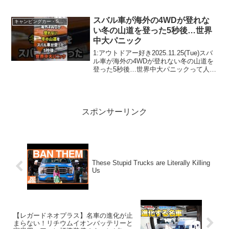
3:アウトドアー好き2...
スバル車が海外の4WDが登れな
キャンピングカー・SUV人気車種
い冬の山道を登った5秒後…世界
中大パニック
1:アウトドアー好き2025.11.25(Tue)スバ
ル車が海外の4WDが登れない冬の山道を
登った5秒後…世界中大パニックって人気
で話題らしいぞ、見逃さないで！！2:ア
ウトドアー好き2025.11.25(Tue)この動画
は注目です！3:アウ...
スポンサーリンク
These Stupid Trucks are Literally Killing
Us
【レガードネオプラス】名車の進化が止
まらない！リチウムイオンバッテリーと