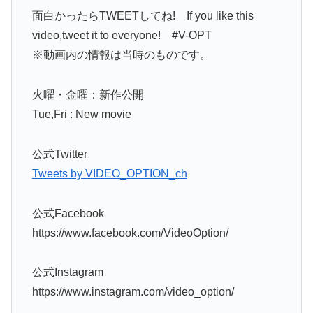
面白かったらTWEETしてね! If you like this
video,tweet it to everyone! #V-OPT
※動画内の情報は当時のものです。
火曜・金曜：新作公開
Tue,Fri : New movie
公式Twitter
Tweets by VIDEO_OPTION_ch
公式Facebook
https://www.facebook.com/VideoOption/
公式Instagram
https://www.instagram.com/video_option/