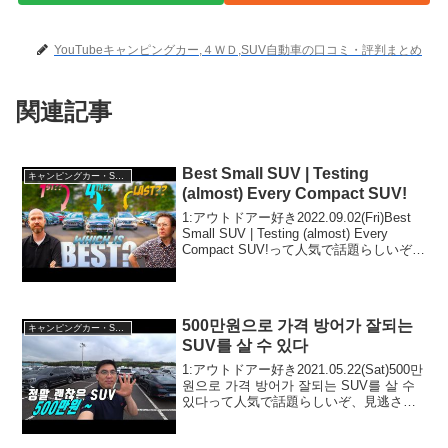
YouTubeキャンピングカー,４ＷＤ,SUV自動車の口コミ・評判まとめ
関連記事
Best Small SUV | Testing
キャンピングカー・SUV人気車種
(almost) Every Compact SUV!
1:アウトドアー好き2022.09.02(Fri)Best
Small SUV | Testing (almost) Every
Compact SUV!って人気で話題らしいぞ、
見逃さないで！！2:アウトドアー好き
2022.09.02(Fr...
500만원으로 가격 방어가 잘되는
キャンピングカー・SUV人気車種
SUV를 살 수 있다
1:アウトドアー好き2021.05.22(Sat)500만
원으로 가격 방어가 잘되는 SUV를 살 수
있다って人気で話題らしいぞ、見逃さな
いで！！2:アウトドアー好き
2021.05.22(Sat)この動画は注目です！3: