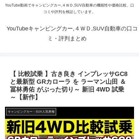
YouTube動画でキャンピングカー,４ＷＤ,SUV自動車の機能性や価格比較、口
コミや評判を検証しています。
YouTubeキャンピングカー,４ＷＤ,SUV自動車の口コ
ミ・評判まとめ
【 比較試乗 】古き良き インプレッサGC8
と最新型 GRカローラ を ラーマン山田 ＆
冨林勇佑 がぶった切り～ 新旧 4WD 試乗
～【新作】
キャンピングカー・SUV人気車種