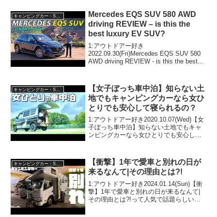
アウトドアー好き...
Mercedes EQS SUV 580 AWD
キャンピングカー・SUV人気車種
driving REVIEW – is this the
best luxury EV SUV?
1:アウトドアー好き
2022.09.30(Fri)Mercedes EQS SUV 580
AWD driving REVIEW - is this the best
luxury EV SUV?って人気で話題らしい
ぞ、見逃さないで！！2:...
【女子ぼっち車中泊】知らない土
キャンピングカー・SUV人気車種
地でもキャンピングカーなら女ひ
とりでも安心して寝られるの？
1:アウトドアー好き2020.10.07(Wed)【女
子ぼっち車中泊】知らない土地でもキャ
ンピングカーなら女ひとりでも安心して
寝られるの？って人気で話題らしいぞ、
見逃さないで！！2:アウトドアー好き
2020.10.07(Wed)この動画は注...
【衝撃】1年で愛車と別れの日が
キャンピングカー・SUV人気車種
来るなんて|その理由とは?!
1:アウトドアー好き2024.01.14(Sun)【衝
撃】1年で愛車と別れの日が来るなんて|
その理由とは?!って人気で話題らしい
ぞ、見逃さないで！！2:アウトドアー好
き2024.01.14(Sun)この動画は注目です！