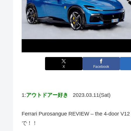
X
Facebook
1:
アウトドアー好き
2023.03.11(Sat)
Ferrari Purosangue REVIEW – the 4
で！！