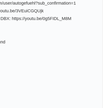
m/user/autogefuehl?sub_confirmation=1
/youtu.be/3VEuiCGQUjk
 DBX: https://youtu.be/0g5FIDL_M8M
und