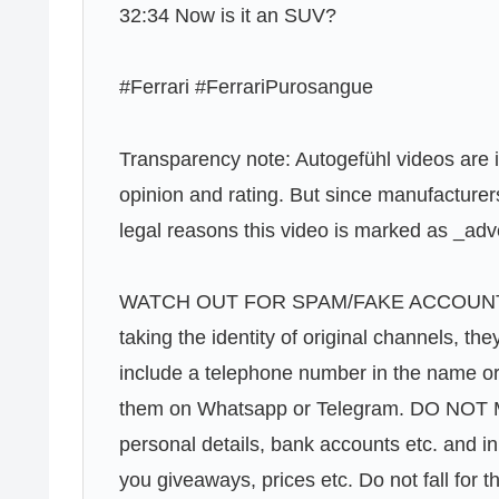
32:34 Now is it an SUV?
#Ferrari #FerrariPurosangue
Transparency note: Autogefühl videos are i
opinion and rating. But since manufacturers 
legal reasons this video is marked as _ad
WATCH OUT FOR SPAM/FAKE ACCOUNTS. Ac
taking the identity of original channels, th
include a telephone number in the name or
them on Whatsapp or Telegram. DO NOT M
personal details, bank accounts etc. and i
you giveaways, prices etc. Do not fall fo