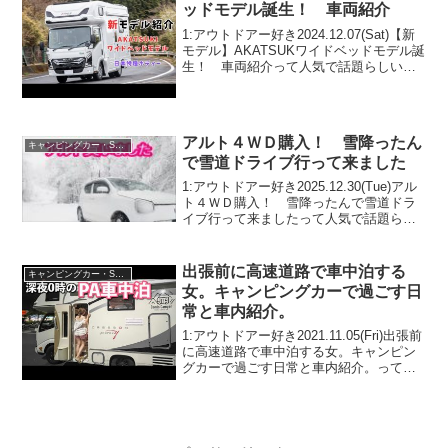
ッドモデル誕生！ 車両紹介
1:アウトドアー好き2024.12.07(Sat)【新
モデル】AKATSUKワイドベッドモデル誕
生！ 車両紹介って人気で話題らしい
ぞ、見逃さないで！！2:アウトドアー好
き2024.12.07(Sat)この動画は注目です！
3:アウトドアー好き...
アルト４ＷＤ購入！ 雪降ったん
キャンピングカー・SUV人気車種
で雪道ドライブ行って来ました
1:アウトドアー好き2025.12.30(Tue)アル
ト４ＷＤ購入！ 雪降ったんで雪道ドラ
イブ行って来ましたって人気で話題らし
いぞ、見逃さないで！！2:アウトドアー
好き2025.12.30(Tue)この動画は注目で
す！3:アウトドアー好き2...
出張前に高速道路で車中泊する
キャンピングカー・SUV人気車種
女。キャンピングカーで過ごす日
常と車内紹介。
1:アウトドアー好き2021.11.05(Fri)出張前
に高速道路で車中泊する女。キャンピン
グカーで過ごす日常と車内紹介。って人
気で話題らしいぞ、見逃さないで！！2:
アウトドアー好き2021.11.05(Fri)この動画
は注目です！3:アウ...