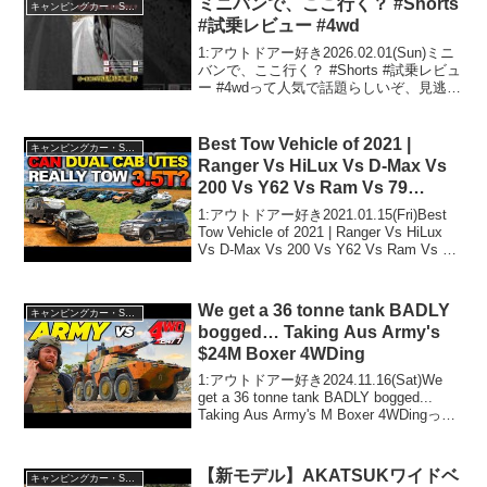
ミニバンで、ここ行く？ #Shorts
キャンピングカー・SUV人気車種
#試乗レビュー #4wd
1:アウトドアー好き2026.02.01(Sun)ミニ
バンで、ここ行く？ #Shorts #試乗レビュ
ー #4wdって人気で話題らしいぞ、見逃さ
ないで！！2:アウトドアー好き
2026.02.01(Sun)この動画は注目です！3:
アウトドアー...
Best Tow Vehicle of 2021 |
キャンピングカー・SUV人気車種
Ranger Vs HiLux Vs D-Max Vs
200 Vs Y62 Vs Ram Vs 79
Series! Who Wins?!
1:アウトドアー好き2021.01.15(Fri)Best
Tow Vehicle of 2021 | Ranger Vs HiLux
Vs D-Max Vs 200 Vs Y62 Vs Ram Vs 79
Series! Who Wins...
We get a 36 tonne tank BADLY
キャンピングカー・SUV人気車種
bogged… Taking Aus Army's
$24M Boxer 4WDing
1:アウトドアー好き2024.11.16(Sat)We
get a 36 tonne tank BADLY bogged...
Taking Aus Army's M Boxer 4WDingって
人気で話題らしいぞ、見逃さないで！！
2:アウ...
【新モデル】AKATSUKワイドベ
キャンピングカー・SUV人気車種