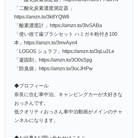
「二酸化炭素濃度測定器 」
https://amzn.to/3k8YQW6
「酸素濃度計 」https://amzn.to/3IvSABa
「使い捨て歯ブラシセット ハミガキ粉付き100
本」https://amzn.to/3mvAyn4
「LOGOS シュラフ」https://amzn.to/3qLu2Le
「凝固剤」https://amzn.to/3O0sSpg
「防臭袋」https://amzn.to/3ocJHPw
◆プロフィール
奈良に住む車中泊、キャンピングカーが大好きな
おっさんです。
低クオリティおっさん車中泊動画がメインのチャ
ンネルになります。
◆お仕事&お問い合わせはこちら