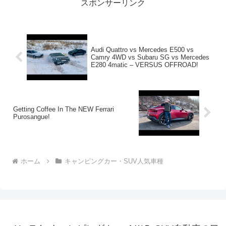
スポンサーリンク
Audi Quattro vs Mercedes E500 vs
Camry 4WD vs Subaru SG vs Mercedes
E280 4matic – VERSUS OFFROAD!
Getting Coffee In The NEW Ferrari
Purosangue!
ホーム
キャンピングカー・SUV人気車種