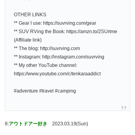
OTHER LINKS
** Gear I use: https://suvrving.com/gear
** SUV RVing the Book: https://amzn.to/2SUrtme
(Affiliate link)
** The blog: http://suvrving.com
** Instagram: http://instagram.com/suvrving
** My other YouTube channel:
https://www.youtube.com/c/tenkaraaddict
#adventure #travel #camping
8:
アウトドアー好き
2023.03.19(Sun)