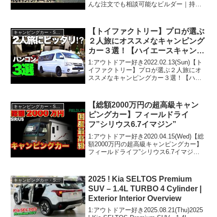
んな注文でも相談可能なビルダー｜持ち
ピングカーが凄い！【OUT +】
込んだ車を飛行機風に作ってくださいと
いうすごい注文を受けて完成したキャン
ピングカーが凄い！【OUT +】って人...
【トイファクトリー】プロが選ぶ
キャンピングカー・SUV人気車種
２人旅にオススメなキャンピング
カー３選！【ハイエースキャンピ
ングカー】
1:アウトドアー好き2022.02.13(Sun)【ト
イファクトリー】プロが選ぶ２人旅にオ
ススメなキャンピングカー３選！【ハイ
エースキャンピングカー】って人気で話
題らしいぞ、見逃さないで！！2:アウト
ドアー好き2022.02.13(Sun)...
【総額2000万円の超高級キャン
キャンピングカー・SUV人気車種
ピングカー】フィールドライ
フ”シリウス6.7イマジン”
1:アウトドアー好き2020.04.15(Wed)【総
額2000万円の超高級キャンピングカー】
フィールドライフ”シリウス6.7イマジ
ン”って人気で話題らしいぞ、見逃さない
で！！2:アウトドアー好き
2020.04.15(Wed)この動画は注目...
2025 ! Kia SELTOS Premium
キャンピングカー・SUV人気車種
SUV – 1.4L TURBO 4 Cylinder |
Exterior Interior Overview
1:アウトドアー好き2025.08.21(Thu)2025