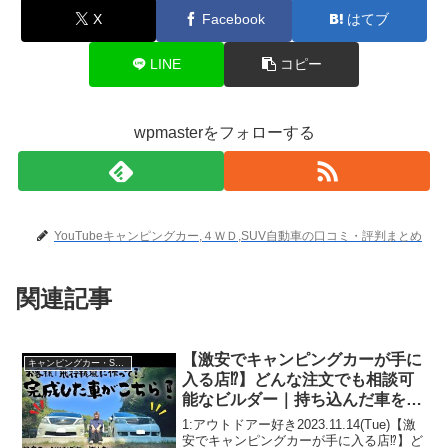
X
Facebook
はてブ
LINE
コピー
wpmasterをフォローする
YouTubeキャンピングカー,４ＷＤ,SUV自動車の口コミ・評判まとめ
関連記事
【激安でキャンピングカーが手に
キャンピングカー・SUV人気車種
入る店⁉︎】どんな注文でも相談可
能なビルダー｜持ち込んだ車を飛
行機風に作ってくださいというす
1:アウトドアー好き2023.11.14(Tue)【激
ごい注文を受けて完成したキャン
安でキャンピングカーが手に入る店⁉︎】ど