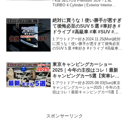
! Kia SELTOS Premium SUV - 1.4L
TURBO 4 Cylinder | Exterior Interior
Overview って人気で話題らしいぞ、...
絶対に買うな！使い勝手が悪すぎ
キャンピングカー・SUV人気車種
て後悔必至のSUV５選 #車好き #
ドライブ #高級車 #車 #SUV #ト
ヨタ
1:アウトドアー好き2024.11.25(Mon)絶対
に買うな！使い勝手が悪すぎて後悔必至
のSUV５選 #車好き #ドライブ #高級車 #
車 #SUV #トヨタって人気で話題らしい
ぞ、見逃さないで！！2:アウトドアー好
き2024.11.25...
東京キャンピングカーショー
キャンピングカー・SUV人気車種
2025｜今年の主役はコレ！最新
キャンピングカー5選【実車レビ
ュー】
1:アウトドアー好き2025.08.03(Sun)東京
キャンピングカーショー2025｜今年の主
役はコレ！最新キャンピングカー5選【実
車レビュー】って人気で話題らしいぞ、
見逃さないで！！2:アウトドアー好き
2025.08.03(Sun)この動...
スポンサーリンク