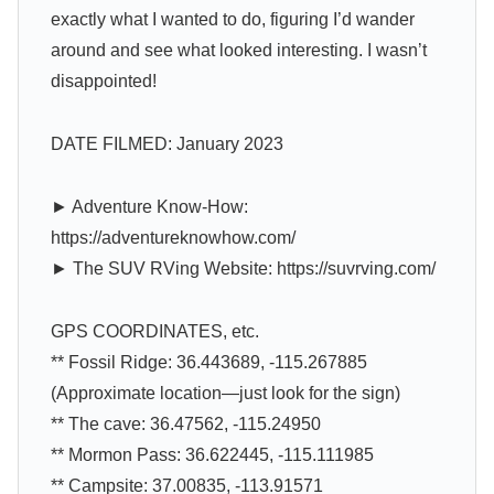
exactly what I wanted to do, figuring I’d wander
around and see what looked interesting. I wasn’t
disappointed!
DATE FILMED: January 2023
► Adventure Know-How:
https://adventureknowhow.com/
► The SUV RVing Website: https://suvrving.com/
GPS COORDINATES, etc.
** Fossil Ridge: 36.443689, -115.267885
(Approximate location—just look for the sign)
** The cave: 36.47562, -115.24950
** Mormon Pass: 36.622445, -115.111985
** Campsite: 37.00835, -113.91571