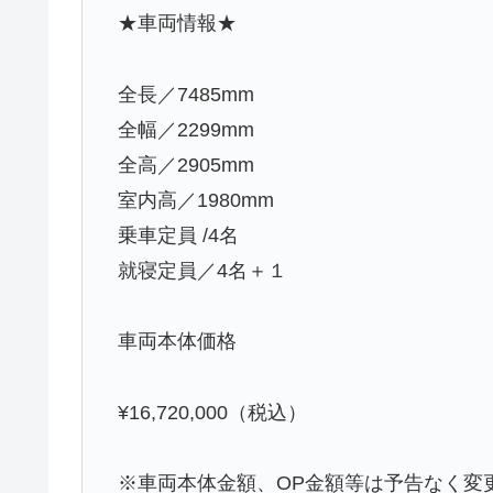
★車両情報★
全長／7485mm
全幅／2299mm
全高／2905mm
室内高／1980mm
乗車定員 /4名
就寝定員／4名＋１
車両本体価格
¥16,720,000（税込）
※車両本体金額、OP金額等は予告なく変