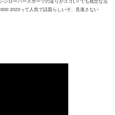
レンジローバースポーツの走りがスゴい! でも残念な点
ORT D300 2023って人気で話題らしいぞ、見逃さない