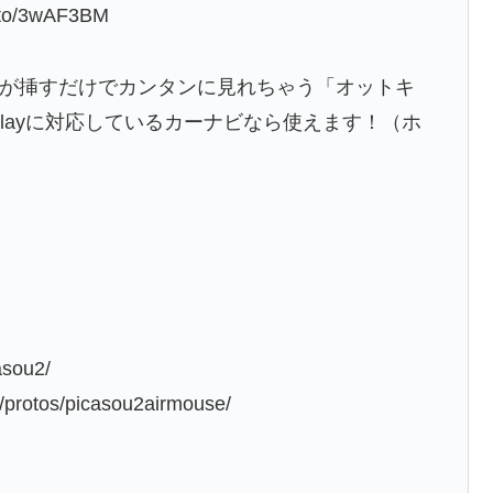
o/3wAF3BM
フリが挿すだけでカンタンに見れちゃう「オットキ
 CarPlayに対応しているカーナビなら使えます！（ホ
asou2/
rotos/picasou2airmouse/