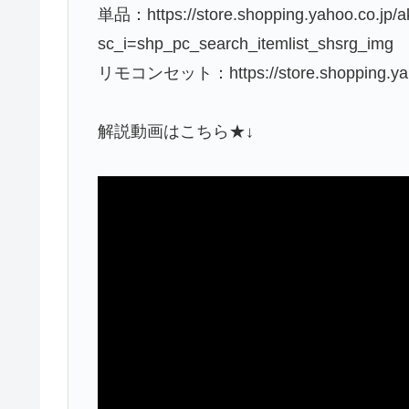
単品：https://store.shopping.yahoo.co.jp/a
sc_i=shp_pc_search_itemlist_shsrg_img
リモコンセット：https://store.shopping.yahoo
解説動画はこちら★↓