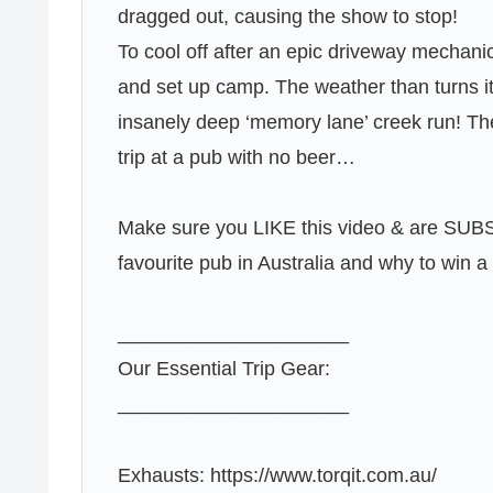
dragged out, causing the show to stop!
To cool off after an epic driveway mechanic
and set up camp. The weather than turns it
insanely deep ‘memory lane’ creek run! Th
trip at a pub with no beer…
Make sure you LIKE this video & are SUB
favourite pub in Australia and why to win a
_____________________
Our Essential Trip Gear:
_____________________
Exhausts: https://www.torqit.com.au/