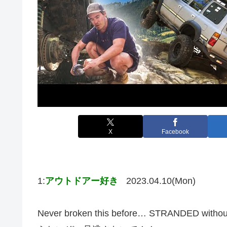
X
Facebook
1:
アウトドアー好き
2023.04.10(Mon)
Never broken this before… STRANDED witho