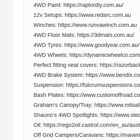
4WD Paint: https://raptordiy.com.au/
12v Setups: https://www.redarc.com.au
Winches: https://www.runvawinch.com.au
4WD Floor Mats: https://3dmats.com.au/
4WD Tyres: https://www.goodyear.com.au/
4WD Wheels: https://dynamicwheelco.com
Perfect fitting seat covers: https://razorb
4WD Brake System: https://www.bendix.c
Suspension: https://fulcrumsuspensions.c
Bash Plates: https://www.customoffroad.c
Graham’s Canopy/Tray: https://www.mitsal
Shauno’s 4WD Spotlights: https://www.ste
Oil: https://rego2oil.castrol.com/en_au/aust
Off Grid Campers/Caravans: https://mave