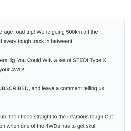
verage road trip! We’re going 500km off the
d every tough track in between!
ibers! 🙌 You Could WIN a set of STEDI Type X
n your 4WD!
 SUBSCRIBED, and leave a comment telling us
b, then head straight to the infamous tough Cut
ion when one of the 4WDs has to get skull