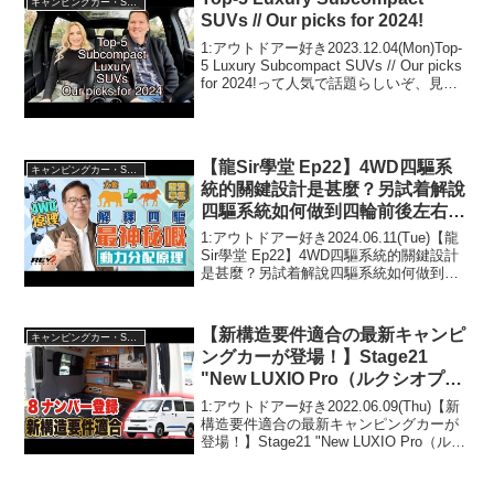
キャンピングカー・SUV人気車種
SUVs // Our picks for 2024!
1:アウトドアー好き2023.12.04(Mon)Top-
5 Luxury Subcompact SUVs // Our picks
for 2024!って人気で話題らしいぞ、見逃
さないで！！2:アウトドアー好き
2023.12.04(Mon...
【龍Sir學堂 Ep22】4WD四驅系
キャンピングカー・SUV人気車種
統的關鍵設計是甚麼？另試着解說
四驅系統如何做到四輪前後左右動
力分配#revchannel
1:アウトドアー好き2024.06.11(Tue)【龍
Sir學堂 Ep22】4WD四驅系統的關鍵設計
是甚麼？另試着解說四驅系統如何做到四
輪前後左右動力分配#revchannelって人気
で話題らしいぞ、見逃さないで！！2:ア
ウトドアー好き20...
【新構造要件適合の最新キャンピ
キャンピングカー・SUV人気車種
ングカーが登場！】Stage21
"New LUXIO Pro（ルクシオプ
ロ）"
1:アウトドアー好き2022.06.09(Thu)【新
構造要件適合の最新キャンピングカーが
登場！】Stage21 "New LUXIO Pro（ルク
シオプロ）"って人気で話題らしいぞ、見
逃さないで！！2:アウトドアー好き