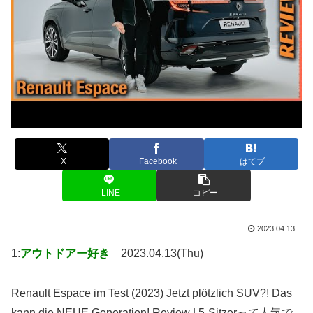
X
Facebook
はてブ
LINE
コピー
2023.04.13
1:
アウトドアー好き
2023.04.13(Thu)
Renault Espace im Test (2023) Jetzt plötzlich SUV?! Das
kann die NEUE Generation! Review | 5-Sitzerって人気で