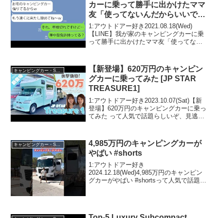
カーに乗って勝手に出かけたママ
友「使ってないんだからいいでし
ょｗ」→ウキウキでキャンプ場に
1:アウトドアー好き2021.08.18(Wed)
到着したタイミングでその車の真
【LINE】我が家のキャンピングカーに乗
って勝手に出かけたママ友「使ってない
実を教えてあげた結果ｗ
んだからいいでしょｗ」→ウキウキでキ
ャンプ場に到着したタイミングでその車
の真実を教えてあげた結果ｗって人気で
【新登場】620万円のキャンピン
キャンピングカー・SUV人気車種
話題ら...
グカーに乗ってみた [JP STAR
TREASURE1]
1:アウトドアー好き2023.10.07(Sat)【新
登場】620万円のキャンピングカーに乗っ
てみた って人気で話題らしいぞ、見逃さ
ないで！！2:アウトドアー好き
2023.10.07(Sat)この動画は注目です！3:
アウトドアー好き2023...
4,985万円のキャンピングカーが
キャンピングカー・SUV人気車種
やばい #shorts
1:アウトドアー好き
2024.12.18(Wed)4,985万円のキャンピン
グカーがやばい #shortsって人気で話題ら
しいぞ、見逃さないで！！2:アウトドア
ー好き2024.12.18(Wed)この動画は注目で
す！3:アウトドアー好き20...
Top-5 Luxury Subcompact