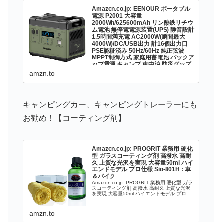
Amazon.co.jp: EENOUR ポータブル
電源 P2001 大容量
2000Wh/625600mAh リン酸鉄リチウ
ム電池 無停電電源装置(UPS) 静音設計
1.5時間満充電 AC2000W(瞬間最大
4000W)/DC/USB出力 計16個出力口
PSE認証済み 50Hz/60Hz 純正弦波
MPPT制御方式 家庭用蓄電池 バックア
ップ電源 キャンプ 車中泊 防災グッズ
停電時に : DIY・工具・ガーデン
amzn.to
Amazon.co.jp: EENOUR ポータブル電源
P2001 大容量 2000Wh/625600mAh リン酸
鉄リチウム電池 無停電電源装置(UPS) 静音設
計 1.5時間満充電 AC2000W(瞬間最大
4000W)/DC/USB出...
キャンピングカー、キャンピングトレーラーにも
お勧め！【コーティング剤】
Amazon.co.jp: PROGRIT 業務用 硬化
型 ガラスコーティング剤 高撥水 高耐
久 上質な光沢を実現 大容量50ml ハイ
エンドモデル プロ仕様 Sio-801H : 車
＆バイク
Amazon.co.jp: PROGRIT 業務用 硬化型 ガラ
スコーティング剤 高撥水 高耐久 上質な光沢
を実現 大容量50ml ハイエンドモデル プロ仕
様 Sio-801H : 車＆バイク
amzn.to