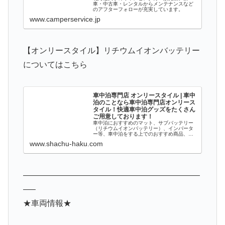
車・中古車・レンタルからメンテナンスなど
のアフターフォローが充実しています。
www.camperservice.jp
【オンリースタイル】リチウムイオンバッテリー
についてはこちら
車中泊専門店 オンリースタイル | 車中
泊のことなら車中泊専門店オンリース
タイル！快適車中泊グッズをたくさん
ご用意しております！
車中泊におすすめのマット、サブバッテリー
（リチウムイオンバッテリー）、インバータ
ー等、車中泊をする上でのおすすめ商品、車
中泊に適したグッズを、ピックアップしご紹
www.shachu-haku.com
介し販売致します。また、車内を快適にアレ
ンジするための便利な車中泊グッズやキャ
ン...
——————————————————————
—–
★車両情報★