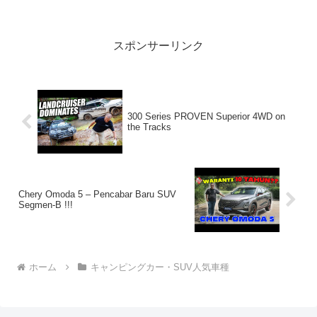
トドアー好き2020.09.26(Sat)この動画は
注目です！3:アウ...
スポンサーリンク
300 Series PROVEN Superior 4WD on
the Tracks
Chery Omoda 5 – Pencabar Baru SUV
Segmen-B !!!
ホーム
キャンピングカー・SUV人気車種