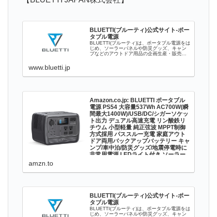
BLUETTI(ブルーティ)公式サイト-ポー
タブル電源
BLUETTI(ブルーティ)は、ポータブル電源をは
じめ、ソーラーパネルや防災グッズ、キャン
プなどのアウトドア用品の企画生産・販売を
行っております。
www.bluetti.jp
Amazon.co.jp: BLUETTI ポータブル
電源 PS54 大容量537Wh AC700W(瞬
間最大1400W)/USB/DC/シガーソケッ
ト出力 デュアル高速充電 リン酸鉄リ
チウム 小型軽量 純正弦波 MPPT制御
方式採用 パススルー充電 家庭アウト
ドア両用バックアップバッテリー キャ
ンプ/車中泊/防災グッズ/地震停電時に
非常用電源 LEDライト付き ソーラー
充電 50Hz/60Hz対応 : DIY・工具・ガ
amzn.to
ーデン
Amazon.co.jp: BLUETTI ポータブル電源
PS54 大容量537Wh AC700W(瞬間最大
1400W)/USB/DC/シガーソケット出力 デュア
ル高速充電 リン酸鉄リチウム 小型軽量 純正
BLUETTI(ブルーティ)公式サイト-ポー
弦波 MPPT制御方式採用 パス...
タブル電源
BLUETTI(ブルーティ)は、ポータブル電源をは
じめ、ソーラーパネルや防災グッズ、キャン