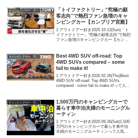
アウトドアー好き20...
「トイファクトリー」“究極の顧
キャンピングカー・SUV人気車種
客志向”で熱烈ファン急増のキャ
ンピングカー【カンブリア宮殿】
1:アウトドアー好き2025.10.12(Sun)「ト
イファクトリー」“究極の顧客志向”で熱烈
ファン急増のキャンピングカー【カンブ
リア宮殿】って人気で話題らしいぞ、見
逃さないで！！2:アウトドアー好き
2025.10.12(Sun)この動画は...
Best 4WD SUV off-road: Top
キャンピングカー・SUV人気車種
4WD SUVs compared – some
fail to make it!
1:アウトドアー好き2026.02.26(Thu)Best
4WD SUV off-road: Top 4WD SUVs
compared - some fail to make it!って人気
で話題らしいぞ、見逃さないで！！2:ア
ウトドア...
1,500万円のキャンピングカーで
キャンピングカー・SUV人気車種
暮らす車中泊夫婦のモーニングル
ーティン
1:アウトドアー好き2020.09.26(Sat)1,500
万円のキャンピングカーで暮らす車中泊
夫婦のモーニングルーティンって人気で
話題らしいぞ、見逃さないで！！2:アウ