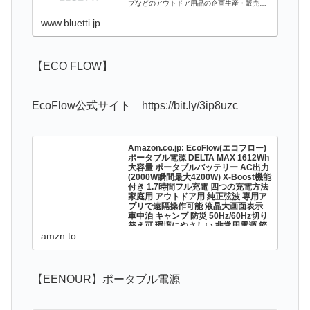
プなどのアウトドア用品の企画生産・販売を
行っております。
www.bluetti.jp
【ECO FLOW】
EcoFlow公式サイト https://bit.ly/3ip8uzc
Amazon.co.jp: EcoFlow(エコフロー)
ポータブル電源 DELTA MAX 1612Wh
大容量 ポータブルバッテリー AC出力
(2000W瞬間最大4200W) X-Boost機能
付き 1.7時間フル充電 四つの充電方法
家庭用 アウトドア用 純正弦波 専用ア
プリで遠隔操作可能 液晶大画面表示
車中泊 キャンプ 防災 50Hz/60Hz切り
替え可 環境にやさしい 非常用電源 節
電対応 : DIY・工具・ガーデン
amzn.to
Amazon.co.jp: EcoFlow(エコフロー) ポータブ
ル電源 DELTA MAX 1612Wh 大容量 ポータブ
ルバッテリー AC出力(2000W瞬間最大
4200W) X-Boost機能付き 1.7時間フル充電 四
つの充電方法家...
【EENOUR】ポータブル電源