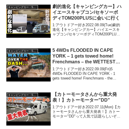
劇的進化【キャンピングカー】ハ
キャンピングカー・SUV人気車種
イエースキャブコン/セキソーボ
ディTOM200PLUSに会いに行く
1:アウトドアー好き2022.08.09(Tue)劇的
進化【キャンピングカー】ハイエースキ
ャブコン/セキソーボディTOM200PLUS
に会いに行くって人気で話題らしいぞ、
見逃さないで！！2:アウトドアー好き
2022.08.09(Tue)この...
5 4WDs FLOODED IN CAPE
キャンピングカー・SUV人気車種
YORK – 1 gets towed home!
Frenchmans – the WETTEST
we've ever seen it!
1:アウトドアー好き2022.09.09(Fri)5
4WDs FLOODED IN CAPE YORK - 1
gets towed home! Frenchmans - the
WETTEST we've ever seen it!って...
【カトーモータさんから重大発
キャンピングカー・SUV人気車種
表！】カトーモーター"DD"
1:アウトドアー好き2022.07.11(Mon)【カ
トーモータさんから重大発表！】カトー
モーター"DD"って人気で話題らしいぞ、
見逃さないで！！2:アウトドアー好き
2022.07.11(Mon)この動画は注目です！3: