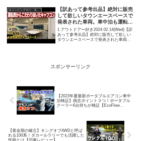
アー好き2024.12.27(Fri)この動画は注目で
す！3:アウトドア...
【訳あって参考出品】絶対に販売
キャンピングカー・SUV人気車種
して欲しいタウンエースベースで
発表された車両。車中泊も運転も
楽しくなるキャンピングカー【#
1:アウトドアー好き2024.02.14(Wed)【訳
ダイレクトカーズ】
あって参考出品】絶対に販売して欲しい
タウンエースベースで発表された車両。
車中泊も運転も楽しくなるキャンピング
カー【#ダイレクトカーズ】って人気で話
題らしいぞ、見逃さないで！！2:アウト
ド...
スポンサーリンク
【2023年夏最新ポータブルエアコン車中
泊検証】残念ポイント３つ！ポータブル
クーラー6台持ちが検証【EcoFlow
WAVE2&GLACIER】
【黄金期の確立】キングオブ4WDと呼ば
れる100系！ダカールラリーでも活躍した
性能とは【旧車レビュー】