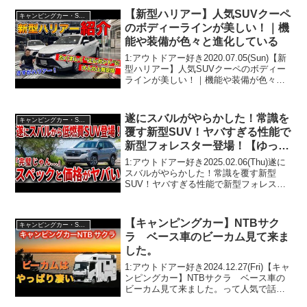
【新型ハリアー】人気SUVクーペ
キャンピングカー・SUV人気車種
のボディーラインが美しい！｜機
能や装備が色々と進化している
1:アウトドアー好き2020.07.05(Sun)【新
型ハリアー】人気SUVクーペのボディー
ラインが美しい！｜機能や装備が色々と
進化しているって人気で話題らしいぞ、
見逃さないで！！2:アウトドアー好き
2020.07.05(Sun)この動画は...
遂にスバルがやらかした！常識を
キャンピングカー・SUV人気車種
覆す新型SUV！ヤバすぎる性能で
新型フォレスター登場！【ゆっく
り解説】
1:アウトドアー好き2025.02.06(Thu)遂に
スバルがやらかした！常識を覆す新型
SUV！ヤバすぎる性能で新型フォレスタ
ー登場！【ゆっくり解説】って人気で話
題らしいぞ、見逃さないで！！2:アウト
ドアー好き2025.02.06(Thu)...
【キャンピングカー】NTBサク
キャンピングカー・SUV人気車種
ラ ベース車のビーカム見て来ま
した。
1:アウトドアー好き2024.12.27(Fri)【キャ
ンピングカー】NTBサクラ ベース車の
ビーカム見て来ました。って人気で話題
らしいぞ、見逃さないで！！2:アウトド