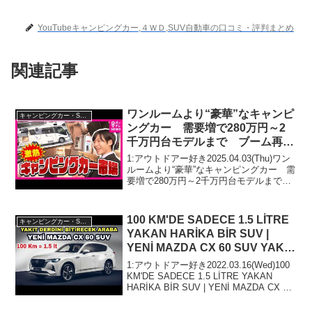
YouTubeキャンピングカー,４ＷＤ,SUV自動車の口コミ・評判まとめ
関連記事
ワンルームより“豪華”なキャンピ
キャンピングカー・SUV人気車種
ングカー 需要増で280万円～2
千万円台モデルまで ブーム再来
の理由〈カンテレNEWS〉
1:アウトドアー好き2025.04.03(Thu)ワン
ルームより“豪華”なキャンピングカー 需
要増で280万円～2千万円台モデルまで
ブーム再来の理由〈カンテレNEWS〉っ
て人気で話題らしいぞ、見逃さない
で！！2:アウトドアー好き2025....
100 KM'DE SADECE 1.5 LİTRE
キャンピングカー・SUV人気車種
YAKAN HARİKA BİR SUV |
YENİ MAZDA CX 60 SUV YAKIT
DERDİMİZİ BİTİRECEK
1:アウトドアー好き2022.03.16(Wed)100
KM'DE SADECE 1.5 LİTRE YAKAN
HARİKA BİR SUV | YENİ MAZDA CX 60
SUV YAKIT DERDİMİZİ BİTİRECE...