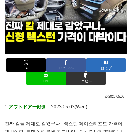
X
Facebook
はてブ
LINE
コピー
2023.05.03
1:
アウトドアー好き
2023.05.03(Wed)
진짜 칼을 제대로 갈았구나.. 렉스턴 페이스리프트 가격이
대박이다, 트랙스 때문에 자극받았나?って人気で話題らし