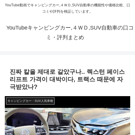
YouTube動画でキャンピングカー,４ＷＤ,SUV自動車の機能性や価格比較、口
コミや評判を検証しています。
YouTubeキャンピングカー,４ＷＤ,SUV自動車の口コ
ミ・評判まとめ
진짜 칼을 제대로 갈았구나.. 렉스턴 페이스
리프트 가격이 대박이다, 트랙스 때문에 자
극받았나?
キャンピングカー・SUV人気車種