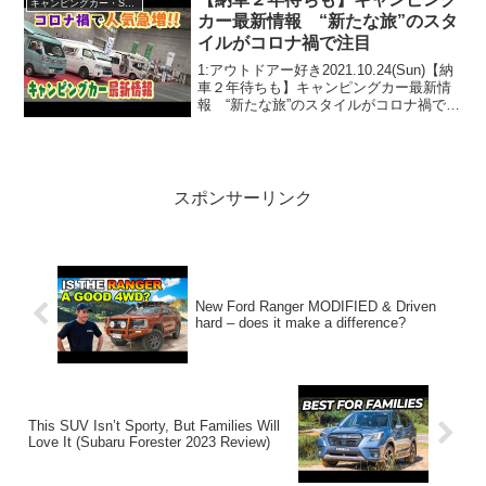
キャンピングカー・SUV人気車種
カー最新情報 “新たな旅”のスタ
イルがコロナ禍で注目
1:アウトドアー好き2021.10.24(Sun)【納
車２年待ちも】キャンピングカー最新情
報 “新たな旅”のスタイルがコロナ禍で注
目って人気で話題らしいぞ、見逃さない
で！！2:アウトドアー好き
2021.10.24(Sun)この動画は注目です...
スポンサーリンク
New Ford Ranger MODIFIED & Driven
hard – does it make a difference?
This SUV Isn’t Sporty, But Families Will
Love It (Subaru Forester 2023 Review)