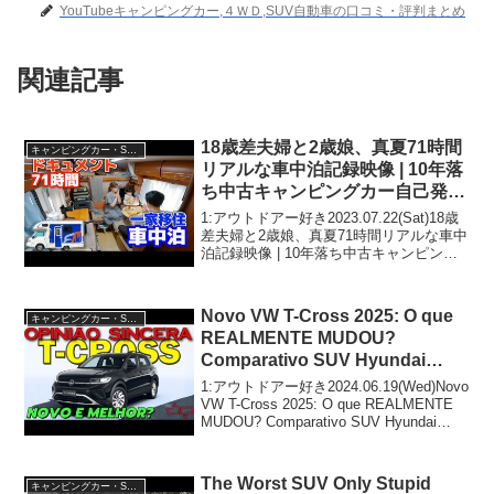
YouTubeキャンピングカー,４ＷＤ,SUV自動車の口コミ・評判まとめ
関連記事
18歳差夫婦と2歳娘、真夏71時間
キャンピングカー・SUV人気車種
リアルな車中泊記録映像 | 10年落
ち中古キャンピングカー自己発電
のみ2泊3日福井県移住内見車中泊
1:アウトドアー好き2023.07.22(Sat)18歳
差夫婦と2歳娘、真夏71時間リアルな車中
泊記録映像 | 10年落ち中古キャンピング
カー自己発電のみ2泊3日福井県移住内見
車中泊って人気で話題らしいぞ、見逃さ
ないで！！2:アウトドアー好...
Novo VW T-Cross 2025: O que
キャンピングカー・SUV人気車種
REALMENTE MUDOU?
Comparativo SUV Hyundai
CRETA, GM Tracker, Nissan
1:アウトドアー好き2024.06.19(Wed)Novo
KICKS
VW T-Cross 2025: O que REALMENTE
MUDOU? Comparativo SUV Hyundai
CRETA, GM Tracker, Nissan ...
The Worst SUV Only Stupid
キャンピングカー・SUV人気車種