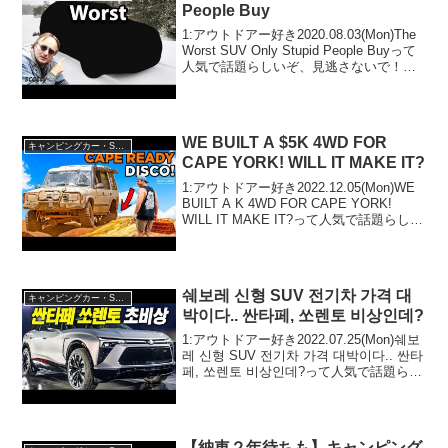
People Buy
1:アウトドアー好き2020.08.03(Mon)The
Worst SUV Only Stupid People Buyって
人気で話題らしいぞ、見逃さないで！！
2:アウトドアー好き2020.08.03(Mon)この
動画は注目です！3:アウ...
WE BUILT A $5K 4WD FOR
キャンピングカー・SUV人気車種
CAPE YORK! WILL IT MAKE IT?
1:アウトドアー好き2022.12.05(Mon)WE
BUILT A K 4WD FOR CAPE YORK!
WILL IT MAKE IT?って人気で話題らしい
ぞ、見逃さないで！！2:アウトドアー好
き2022.12.05(Mon)この...
쉐보레 신형 SUV 전기차 가격 대
キャンピングカー・SUV人気車種
박이다.. 싼타페, 쏘렌토 비상인데?
1:アウトドアー好き2022.07.25(Mon)쉐보
레 신형 SUV 전기차 가격 대박이다.. 싼타
페, 쏘렌토 비상인데?って人気で話題らし
いぞ、見逃さないで！！2:アウトドアー
好き2022.07.25(Mon)この動画は注目で
す！3...
【納車２年待ちも】キャンピング