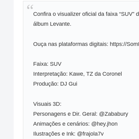
Confira o visualizer oficial da faixa “SUV”
álbum Levante.
Ouça nas plataformas digitais: https://Som
Faixa: SUV
Interpretação: Kawe, TZ da Coronel
Produção: DJ Gui
Visuais 3D:
Personagens e Dir. Geral: @Zababury
Animações e cenários: @hey.jhon
Ilustrações e Ink: @frajola7v