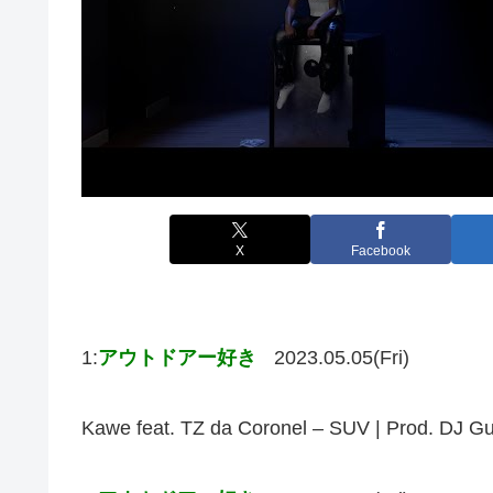
X
Facebook
1:
アウトドアー好き
2023.05.05(Fri)
Kawe feat. TZ da Coronel – SUV |