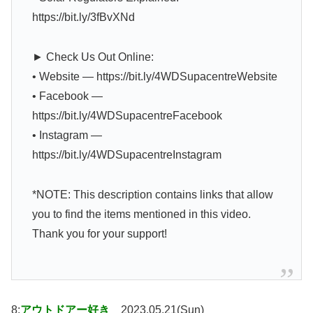
https://bit.ly/3fBvXNd
► Check Us Out Online:
• Website — https://bit.ly/4WDSupacentreWebsite
• Facebook —
https://bit.ly/4WDSupacentreFacebook
• Instagram —
https://bit.ly/4WDSupacentreInstagram
*NOTE: This description contains links that allow
you to find the items mentioned in this video.
Thank you for your support!
8:
アウトドアー好き
2023.05.21(Sun)