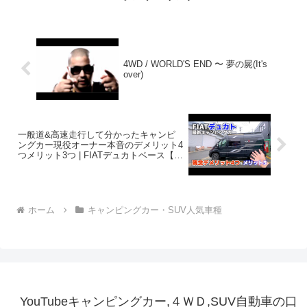
4WD / WORLD'S END 〜 夢の屍(It's
over)
一般道&高速走行して分かったキャンピ
ングカー現役オーナー本音のデメリット4
つメリット3つ | FIATデュカトベース【ナ
ッツRVフォルトナ】
ホーム
キャンピングカー・SUV人気車種
YouTubeキャンピングカー,４ＷＤ,SUV自動車の口