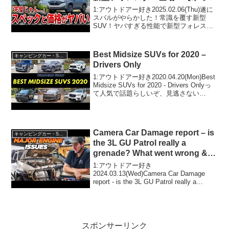
り解説】
1:アウトドアー好き2025.02.06(Thu)遂に
スバルがやらかした！常識を覆す新型
SUV！ヤバすぎる性能で新型フォレスタ
ー登場！【ゆっくり解説】って人気で話
題らしいぞ、見逃さないで！！2:アウト
ドアー好き2025.02.06(Thu)...
Best Midsize SUVs for 2020 –
キャンピングカー・SUV人気車種
Drivers Only
1:アウトドアー好き2020.04.20(Mon)Best
Midsize SUVs for 2020 - Drivers Onlyっ
て人気で話題らしいぞ、見逃さない
で！！2:アウトドアー好き
2020.04.20(Mon)この動画は注目です...
Camera Car Damage report – is
キャンピングカー・SUV人気車種
the 3L GU Patrol really a
grenade? What went wrong &
how we fixed it
1:アウトドアー好き
2024.03.13(Wed)Camera Car Damage
report - is the 3L GU Patrol really a
grenade? What went wrong & how we
fixed...
スポンサーリンク