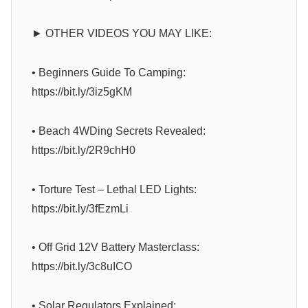
► OTHER VIDEOS YOU MAY LIKE:
• Beginners Guide To Camping:
https://bit.ly/3iz5gKM
• Beach 4WDing Secrets Revealed:
https://bit.ly/2R9chH0
• Torture Test – Lethal LED Lights:
https://bit.ly/3fEzmLi
• Off Grid 12V Battery Masterclass:
https://bit.ly/3c8uICO
• Solar Regulators Explained: