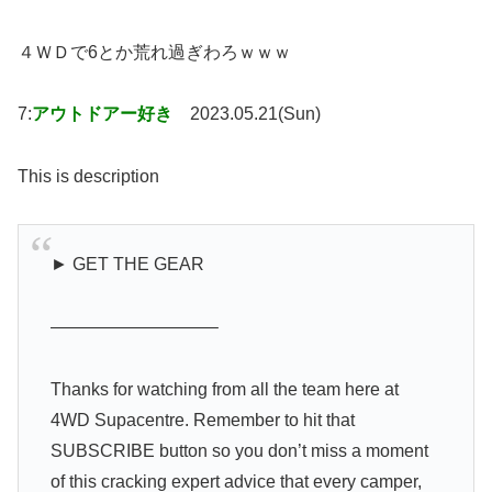
４ＷＤで6とか荒れ過ぎわろｗｗｗ
7:
アウトドアー好き
2023.05.21(Sun)
This is description
► GET THE GEAR
—————————–
Thanks for watching from all the team here at
4WD Supacentre. Remember to hit that
SUBSCRIBE button so you don’t miss a moment
of this cracking expert advice that every camper,