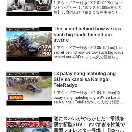
1:アウトドアー好き2022.01.02(Sun)キャ
ンピングカー【54歳ラスト100㎞宴会の
旅】55歳のんびり気ままな車中泊ひとり
旅って人気で話題らしいぞ、見逃さない
で！！2:アウトドアー好き
2022.01.02(Sun)この動画は注目で...
The secret behind how we tow
キャンピングカー・SUV人気車種
such big loads behind our
4WD's!
1:アウトドアー好き2020.05.19(Tue)The
secret behind how we tow such big loads
behind our 4WD's!って人気で話題らしい
ぞ、見逃さないで！！2:アウトドアー好
き2020...
13 patay nang mahulog ang
キャンピングカー・SUV人気車種
SUV sa kanal sa Kalinga |
TeleRadyo
1:アウトドアー好き2021.04.19(Mon)13
patay nang mahulog ang SUV sa kanal
sa Kalinga | TeleRadyoって人気で話題ら
しいぞ、見逃さないで！！2:アウトドア
ー好き2021...
遂にスバルがやらかした！常識を
キャンピングカー・SUV人気車種
覆す新型SUV！ヤバすぎる性能で
新型フォレスター登場！【ゆっく