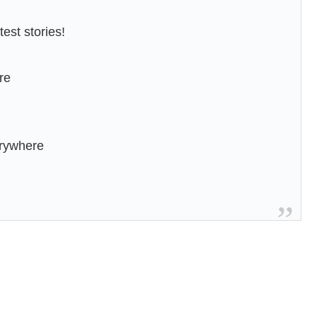
est stories!
re
erywhere