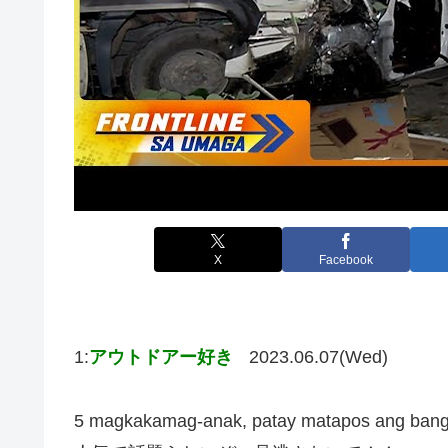
X
Facebook
1:
アウトドアー好き
2023.06.07(Wed)
5 magkakamag-anak, patay matapos ang bangg