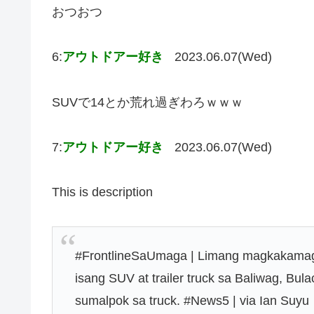
おつおつ
6:
アウトドアー好き
2023.06.07(Wed)
SUVで14とか荒れ過ぎわろｗｗｗ
7:
アウトドアー好き
2023.06.07(Wed)
This is description
#FrontlineSaUmaga | Limang magkakamag
isang SUV at trailer truck sa Baliwag, 
sumalpok sa truck. #News5 | via Ian Suyu