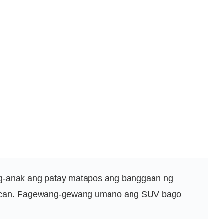
-anak ang patay matapos ang banggaan ng
Bulacan. Pagewang-gewang umano ang SUV bago