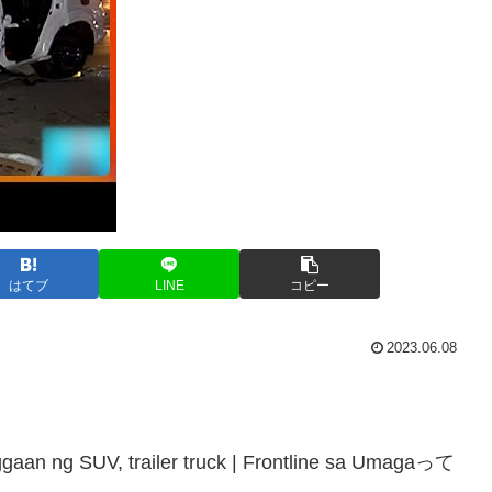
はてブ
LINE
コピー
2023.06.08
aan ng SUV, trailer truck | Frontline sa Umagaって