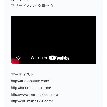
フリードスパイク車中泊
アーティスト
http://audionautix.com/
http://incompetech.com/
http://www.twinmusicom.org
http://chriszabriskie.com/