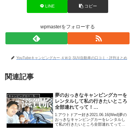
LINE
コピー
wpmasterをフォローする
YouTubeキャンピングカー,４ＷＤ,SUV自動車の口コミ・評判まとめ
関連記事
夢のおっきなキャンピングカーを
キャンピングカー・SUV人気車種
レンタルして私の行きたいところ
全部連れてって！
【BondsCamper】
1:アウトドアー好き2021.06.16(Wed)夢の
おっきなキャンピングカーをレンタルし
て私の行きたいところ全部連れてって！
【BondsCamper】って人気で話題らしい
ぞ、見逃さないで！！2:アウトドアー好