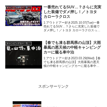
一番売れてるSUV…？さらに充実
キャンピングカー・SUV人気車種
した装備でダメ押し！／トヨタ
カローラクロス
1:アウトドアー好き2025.10.07(Tue)一番
売れてるSUV…？さらに充実した装備で
ダメ押し！／トヨタ カローラクロスって
人気で話題らしいぞ、見逃さないで！！
2:アウトドアー好き2025.10.07(Tue)この
動画は注目です！3:...
【春でも凍る群馬県の山頂】大雨
キャンピングカー・SUV人気車種
暴風の悪天候の中軽キャンピング
カーに籠る車中泊
1:アウトドアー好き2023.03.29(Wed)【春
でも凍る群馬県の山頂】大雨暴風の悪天
候の中軽キャンピングカーに籠る車中泊
って人気で話題らしいぞ、見逃さない
で！！2:アウトドアー好き
2023.03.29(Wed)この動画は注目です！
3:...
スポンサーリンク