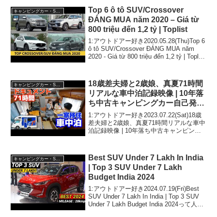
き2021.06.16(Wed...
Top 6 ô tô SUV/Crossover
キャンピングカー・SUV人気車種
ĐÁNG MUA năm 2020 – Giá từ
800 triệu đến 1,2 tỷ | Toplist
1:アウトドアー好き2020.05.28(Thu)Top 6
ô tô SUV/Crossover ĐÁNG MUA năm
2020 - Giá từ 800 triệu đến 1,2 tỷ | Toplist
って人気で話題らしいぞ、見...
18歳差夫婦と2歳娘、真夏71時間
キャンピングカー・SUV人気車種
リアルな車中泊記録映像 | 10年落
ち中古キャンピングカー自己発電
のみ2泊3日福井県移住内見車中泊
1:アウトドアー好き2023.07.22(Sat)18歳
差夫婦と2歳娘、真夏71時間リアルな車中
泊記録映像 | 10年落ち中古キャンピング
カー自己発電のみ2泊3日福井県移住内見
車中泊って人気で話題らしいぞ、見逃さ
ないで！！2:アウトドアー好...
Best SUV Under 7 Lakh In India
キャンピングカー・SUV人気車種
| Top 3 SUV Under 7 Lakh
Budget India 2024
1:アウトドアー好き2024.07.19(Fri)Best
SUV Under 7 Lakh In India | Top 3 SUV
Under 7 Lakh Budget India 2024って人気
で話題らしいぞ、見逃さないで！！2:...