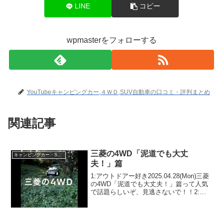
LINE
コピー
wpmasterをフォローする
YouTubeキャンピングカー,４ＷＤ,SUV自動車の口コミ・評判まとめ
関連記事
三菱の4WD「泥道でも大丈
キャンピングカー・SUV人気車種
夫！」篇
1:アウトドアー好き2025.04.28(Mon)三菱
の4WD「泥道でも大丈夫！」篇って人気
で話題らしいぞ、見逃さないで！！2:ア
ウトドアー好き2025.04.28(Mon)この動画
は注目です！3:アウトドアー好き
2025.04.28(Mo...