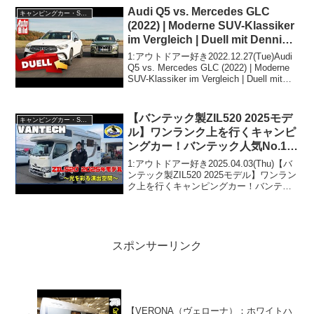
ドアー好き2025.01.2...
Audi Q5 vs. Mercedes GLC
キャンピングカー・SUV人気車種
(2022) | Moderne SUV-Klassiker
im Vergleich | Duell mit Dennis
Petermann
1:アウトドアー好き2022.12.27(Tue)Audi
Q5 vs. Mercedes GLC (2022) | Moderne
SUV-Klassiker im Vergleich | Duell mit
Dennis Peterma...
【バンテック製ZIL520 2025モデ
キャンピングカー・SUV人気車種
ル】ワンランク上を行くキャンピ
ングカー！バンテック人気No.1の
大ヒットモデル！
1:アウトドアー好き2025.04.03(Thu)【バ
ンテック製ZIL520 2025モデル】ワンラン
ク上を行くキャンピングカー！バンテッ
ク人気No.1の大ヒットモデル！って人気
で話題らしいぞ、見逃さないで！！2:ア
ウトドアー好き2025....
スポンサーリンク
【VERONA（ヴェローナ）：ホワイトハ