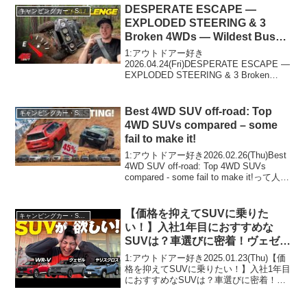
DESPERATE ESCAPE —
キャンピングカー・SUV人気車種
EXPLODED STEERING & 3
Broken 4WDs — Wildest Bush
Fix Ever
1:アウトドアー好き
2026.04.24(Fri)DESPERATE ESCAPE —
EXPLODED STEERING & 3 Broken
4WDs — Wildest Bush Fix Everって人気
で話題らしいぞ、見逃さないで！...
Best 4WD SUV off-road: Top
キャンピングカー・SUV人気車種
4WD SUVs compared – some
fail to make it!
1:アウトドアー好き2026.02.26(Thu)Best
4WD SUV off-road: Top 4WD SUVs
compared - some fail to make it!って人気
で話題らしいぞ、見逃さないで！！2:ア
ウトドア...
【価格を抑えてSUVに乗りた
キャンピングカー・SUV人気車種
い！】入社1年目におすすめな
SUVは？車選びに密着！ヴェゼ
ル/WR-V/ヤリスクロス
1:アウトドアー好き2025.01.23(Thu)【価
格を抑えてSUVに乗りたい！】入社1年目
におすすめなSUVは？車選びに密着！ヴ
ェゼル/WR-V/ヤリスクロスって人気で話
題らしいぞ、見逃さないで！！2:アウト