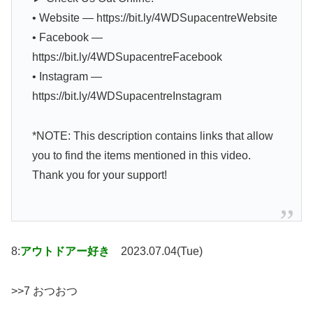
• Website — https://bit.ly/4WDSupacentreWebsite
• Facebook —
https://bit.ly/4WDSupacentreFacebook
• Instagram —
https://bit.ly/4WDSupacentreInstagram
*NOTE: This description contains links that allow
you to find the items mentioned in this video.
Thank you for your support!
8:
アウトドアー好き
2023.07.04(Tue)
>>7 おつおつ