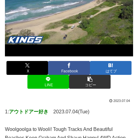
X
Facebook
はてブ
LINE
コピー
2023.07.04
1:
アウトドアー好き
2023.07.04(Tue)
Woolgoolga to Wooli! Tough Tracks And Beautiful
Beaches Keep Graham And Shaun Happy! 4WD Action