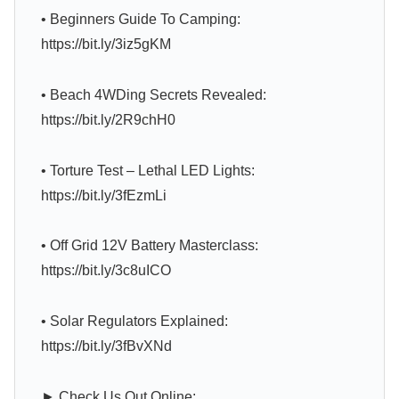
• Beginners Guide To Camping:
https://bit.ly/3iz5gKM
• Beach 4WDing Secrets Revealed:
https://bit.ly/2R9chH0
• Torture Test – Lethal LED Lights:
https://bit.ly/3fEzmLi
• Off Grid 12V Battery Masterclass:
https://bit.ly/3c8uICO
• Solar Regulators Explained:
https://bit.ly/3fBvXNd
► Check Us Out Online: