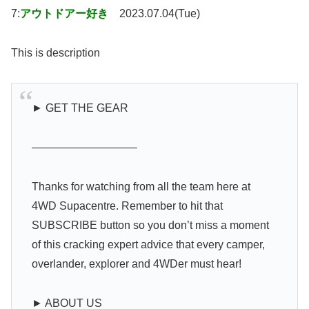
7:
アウトドアー好き
2023.07.04(Tue)
This is description
► GET THE GEAR
—————————–
Thanks for watching from all the team here at
4WD Supacentre. Remember to hit that
SUBSCRIBE button so you don’t miss a moment
of this cracking expert advice that every camper,
overlander, explorer and 4WDer must hear!
► ABOUT US