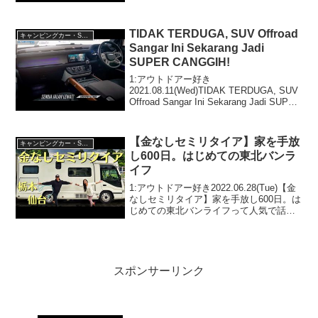
CAMPER 鹿児島】【GRAN CAMPER 東
京】って人気で話題らしいぞ、見逃さな
いで！！2:アウトドアー好...
TIDAK TERDUGA, SUV Offroad
キャンピングカー・SUV人気車種
Sangar Ini Sekarang Jadi
SUPER CANGGIH!
1:アウトドアー好き
2021.08.11(Wed)TIDAK TERDUGA, SUV
Offroad Sangar Ini Sekarang Jadi SUPER
CANGGIH!って人気で話題らしいぞ、見
逃さないで！！2:アウトドアー好...
【金なしセミリタイア】家を手放
キャンピングカー・SUV人気車種
し600日。はじめての東北バンラ
イフ
1:アウトドアー好き2022.06.28(Tue)【金
なしセミリタイア】家を手放し600日。は
じめての東北バンライフって人気で話題
らしいぞ、見逃さないで！！2:アウトド
アー好き2022.06.28(Tue)この動画は注目
です！3:アウトドア...
スポンサーリンク