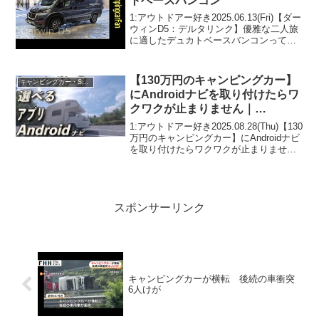
トベースバンコン
1:アウトドアー好き2025.06.13(Fri)【ダー
ウィンD5：デルタリンク】優雅な二人旅
に適したデュカトベースバンコンって人
気で話題らしいぞ、見逃さないで！！2:
アウトドアー好き2025.06.13(Fri)この動画
は注目です！3:ア...
【130万円のキャンピングカー】
キャンピングカー・SUV人気車種
にAndroidナビを取り付けたらワ
クワクが止まりません｜
「ATOTO S8MS」
1:アウトドアー好き2025.08.28(Thu)【130
万円のキャンピングカー】にAndroidナビ
を取り付けたらワクワクが止まりません
｜「ATOTO S8MS」って人気で話題らし
いぞ、見逃さないで！！2:アウトドアー
好き2025...
スポンサーリンク
キャンピングカーが横転 後続の車衝突
6人けが