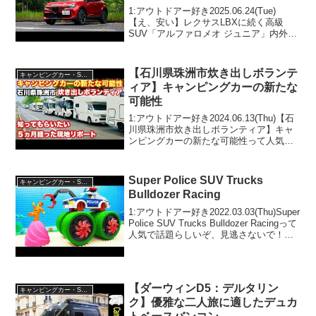
値段間違えてない？
1:アウトドアー好き2025.06.24(Tue)
【え、安い】レクサスLBXに続く高級
SUV「アルファロメオ ジュニア」内外装
走行レビュー！売る値段間違えてない？
って人気で話題らしいぞ、見逃さない
で！！2:アウトドアー好き2025.06.2...
【石川県珠洲市炊き出しボランテ
キャンピングカー・SUV人気車種
ィア】キャンピングカーの新たな
可能性
1:アウトドアー好き2024.06.13(Thu)【石
川県珠洲市炊き出しボランティア】キャ
ンピングカーの新たな可能性って人気で
話題らしいぞ、見逃さないで！！2:アウ
トドアー好き2024.06.13(Thu)この動画は
注目です！3:アウトドア...
Super Police SUV Trucks
キャンピングカー・SUV人気車種
Bulldozer Racing
1:アウトドアー好き2022.03.03(Thu)Super
Police SUV Trucks Bulldozer Racingって
人気で話題らしいぞ、見逃さないで！！
2:アウトドアー好き2022.03.03(Thu)この
動画は注目です！...
【ダーウィンD5：デルタリン
キャンピングカー・SUV人気車種
ク】優雅な二人旅に適したデュカ