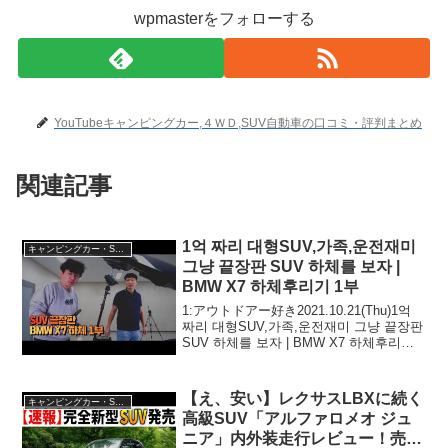
wpmasterをフォローする
YouTubeキャンピングカー,４ＷＤ,SUV自動車の口コミ・評判まとめ
関連記事
1억 짜리 대형SUV,가족,운전재미
キャンピングカー・SUV人気車種
그냥 끝장판 SUV 하체를 보자 |
BMW X7 하체후리기 1부
1:アウトドアー好き2021.10.21(Thu)1억
짜리 대형SUV,가족,운전재미 그냥 끝장판
SUV 하체를 보자 | BMW X7 하체후리기 1
부って人気で話題らしいぞ、見逃さない
で！！2:アウトドアー好き2021.10.21...
【え、安い】レクサスLBXに続く
キャンピングカー・SUV人気車種
高級SUV「アルファロメオ ジュ
ニア」内外装走行レビュー！売る