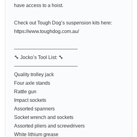
have access to a hoist.
Check out Tough Dog’s suspension kits here:
https://www.toughdog.com.au/
—————————————
🔧 Jocko’s Tool List: 🔧
—————————————
Quality trolley jack
Four axle stands
Rattle gun
Impact sockets
Assorted spanners
Socket wrench and sockets
Assorted pliers and screwdrivers
White lithium grease