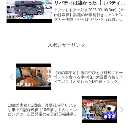
リバティは凄かった【リバティ
52DB i】
1:アウトドアー好き2025.03.16(Sun)【車
内は常夏】話題の床暖房付きキャンピン
グカー実験！やっぱりリバティは凄かっ
た【リバティ52DB i】って人気で話題ら
しいぞ、見逃さないで！！2:アウトドア
ー好き2025.03.16(Sun...
スポンサーリンク
［雨の車中泊］雨の中ひとり孤独にミー
ゴレンを食べる車中泊。大規模内装リノ
ベでガラリと変わったDIY軽トラックキ
ャンピングカー。166
18歳差夫婦と2歳娘、真夏71時間リアル
な車中泊記録映像 | 10年落ち中古キャン
ピングカー自己発電のみ2泊3日福井県移
住内見車中泊