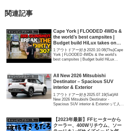
関連記事
Cape York | FLOODED 4WDs &
キャンピングカー・SUV人気車種
the world’s best campsites |
Budget build HiLux takes on
the rest!
1:アウトドアー好き2020.10.08(Thu)Cape
York | FLOODED 4WDs & the world’s
best campsites | Budget build HiLux
takes on the rest!って...
All New 2026 Mitsubishi
キャンピングカー・SUV人気車種
Destinator – Spacious SUV
interior & Exterior
1:アウトドアー好き2025.07.19(Sat)All
New 2026 Mitsubishi Destinator -
Spacious SUV interior & Exteriorって人気
で話題らしいぞ、見逃さないで！！2:ア
ウトド...
【2023年最新】FFヒーターから
キャンピングカー・SUV人気車種
クーラー、400Wリチウム、ソー