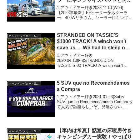
ラーにキングサイズベッドと何か
ら何まで標準装備で格安なライト
1:アウトドアー好き2023.11.01(Wed)
キャブコンキャンピングカーが凄
【2023年最新】FFヒーターからクーラ
ー、400Wリチウム、ソーラーにキングサ
すぎる！『SUNDAY MIDDLE』
イズベッドと何から何まで標準装備で格
安なライトキャブコンキャンピングカー
が凄すぎる！『SUNDAY MIDDL...
STRANDED ON TASSIE’S
キャンピングカー・SUV人気車種
$1000 TRACK! A winch won’t
save us…. We had to sleep on
the 4WD track!
1:アウトドアー好き
2020.04.10(Fri)STRANDED ON
TASSIE’S 00 TRACK! A winch won’t
save us…. We had to sleep on the 4WD
track!って人気で話題...
5 SUV que no Recomendamos
キャンピングカー・SUV人気車種
a Compra
1:アウトドアー好き2021.01.23(Sat)5
SUV que no Recomendamos a Compraっ
て人気で話題らしいぞ、見逃さない
で！！2:アウトドアー好き
2021.01.23(Sat)この動画は注目です！3:
アウトド...
【車内は常夏】話題の床暖房付き
キャンピングカー・SUV人気車種
キャンピングカー実験！やっぱり