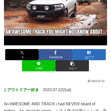
X
Facebook
はてブ
LINE
コピー
2023.07.22
1:
アウトドアー好き
2023.07.22(Sat)
An AWESOME 4WD TRACK i had NEVER heard of
before…An absolute ripper…って人気で話題らしいぞ、見