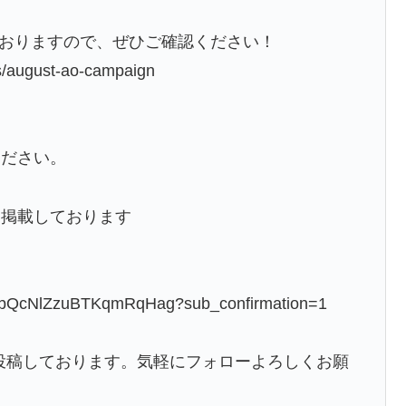
しておりますので、ぜひご確認ください！
august-ao-campaign
ください。
に掲載しております
5obQcNlZzuBTKqmRqHag?sub_confirmation=1
側や日常を投稿しております。気軽にフォローよろしくお願